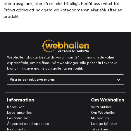
eller trasig länk, eller så är felet tillfälligt. Förlåt oss i vilket fall!
Pröva gärna att navigera via kategorimenyn eller
sök efter en
produkt
.
Webhallen skickar beställda varor inom 24 timmar om du väljer
expressfrakt, om de finns i vårt webblager. Alla priser är i svenska
kronor inklusive moms och gäller även i butik.
Visa priser inklusive moms
Information
Om Webhallen
Köpvillkor
Våra butiker
Leveransvillkor
Om Webhallen
Garantivillkor
Miljöpolicy
Ångerrätt och öppet köp
Lediga tjänster
Reklamation
Tillverkare