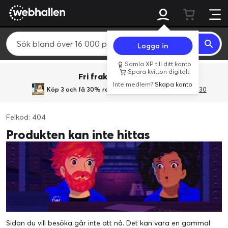
Logga in
Samla XP till ditt konto
Spara kvitton digitalt
Fri frakt över 800 kr.
Inte medlem?
Skapa konto
Köp 3 och få 30% rabatt
med rabattkoden 3Gives30
Felkod: 404
Produkten kan inte hittas
Sidan du vill besöka går inte att nå. Det kan vara en gammal