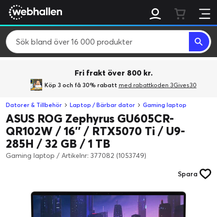
Fri frakt över 800 kr.
Köp 3 och få 30% rabatt
med rabattkoden 3Gives30
Datorer & Tillbehör
Laptop / Bärbar dator
Gaming laptop
ASUS ROG Zephyrus GU605CR-
QR102W / 16'' / RTX5070 Ti / U9-
285H / 32 GB / 1 TB
Gaming laptop
/
Artikelnr: 377082 (1053749)
Spara