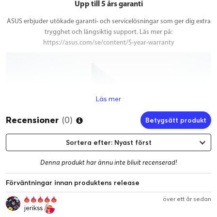
Upp till 5 års garanti
ASUS erbjuder utökade garanti- och servicelösningar som ger dig extra
trygghet och långsiktig support. Läs mer på:
https://asus.com/se/content/5-year-warranty
Video Player
Läs mer
Recensioner
(0)
Betygsätt produkt
Sortera efter: Nyast först
00:00
|
00:43
Denna produkt har ännu inte blivit recenserad!
0:43
Förväntningar innan produktens release
Få en problemfri spel- och skaparupplevelse med en Intel Core
Ultra 9 processor 285H
över ett år sedan
jerikss
Spela och skapa med en NVIDIA GeForce RTX 5070 Ti Laptop GPU