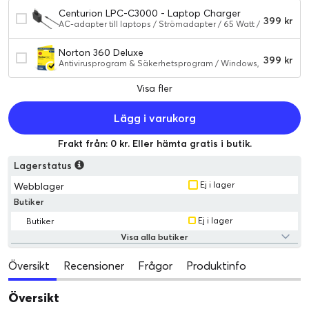
Centurion LPC-C3000 - Laptop Charger
399 kr
65W
AC-adapter till laptops / Strömadapter / 65 Watt /
3.2 cm / Svart
Norton 360 Deluxe
399 kr
Antivirusprogram & Säkerhetsprogram / Windows,
iOS, Android, MacOS / 1 år / 50 GB
molnlagringsutrymme, 5 enheter
Visa fler
Lägg i varukorg
Frakt från: 0 kr. Eller hämta gratis i butik.
Lagerstatus
Ej i lager
Webblager
Butiker
Ej i lager
Butiker
Visa alla butiker
Översikt
Recensioner
Frågor
Produktinfo
Översikt