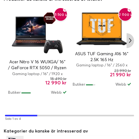
-2 000 kr
-5 500 kr
ASUS TUF Gaming A16 16"
2.5K 165 Hz
Acer Nitro V 16 WUXGA/ 16"
Gaming laptop / 16" / 2560 x
/ GeForce RTX 5050 / Ryzen
1600 / 165 Hz / Ryzen 7 / 32 GB /
23 990 kr
7 260 / 16GB / 1TB / Win 11
Gaming laptop / 16" / 1920 x
21 990 kr
1 TB / NVIDIA GeForce RTX 5070
1200 / Ryzen 7 / 16 GB / 1.024 TB
18 490 kr
+ Handkontroll
/ AMD Radeon 780M / Windows
12 990 kr
/ NVIDIA GeForce RTX 5050 /
Butiker
Webb
11 Home
Windows 11 Home
Butiker
Webb
Sida 1 av 4
Kategorier du kanske är intresserad av