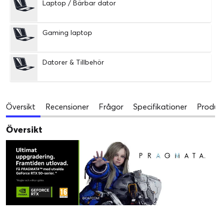
Laptop / Bärbar dator
Gaming laptop
Datorer & Tillbehör
Översikt
Recensioner
Frågor
Specifikationer
Produk
Översikt