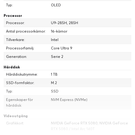
Typ:
OLED
ROG Intelligent Cooling, Tri-Fan teknik, flytande metall,
förbättrade kylrör och Arc Flow Fans 2.0
Processor
Ultratunt chassi i förstklassig aluminium på 1,49 cm, 1,95 kg och
Processor:
U9-285H, 285H
16 tum
Antal processorkärnor:
16-kärnor
Tillverkare:
Intel
Processorfamilj:
Core Ultra 9
Generation:
Serie 2
Hårddisk
Hårddiskutrymme:
1 TB
SSD-formfaktor:
M.2
Typ:
SSD
Egenskaper för
NVM Express (NVMe)
hårddisk:
ROG ZEPHYRUS G16
Videoutgång
2025 Zephyrus G16 kännetecknas av kraft, precision och elegans.
Grafikkort:
NVIDIA GeForce RTX 5080, NVIDIA GeForce
Zephyrus G16 är tunn och elegant och har en känsla av stil och
RTX 5080 / Intel Arc 140T
individualitet som alltid har gjort att den skiljer sig från mängden. Den