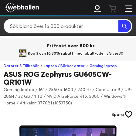
Fri frakt över 800 kr.
Köp 3 och få 30% rabatt
med rabattkoden 3Gives30
Datorer & Tillbehör
Laptop / Bärbar dator
Gaming laptop
ASUS ROG Zephyrus GU605CW-
QR101W
Gaming laptop / 16" / 2560 x 1600 / 240 Hz / Core Ultra 9 / U9-
285H / 32 GB / 1 TB / NVIDIA GeForce RTX 5080 / Windows 11
Home
/
Artikelnr: 377081 (1053750)
Spara