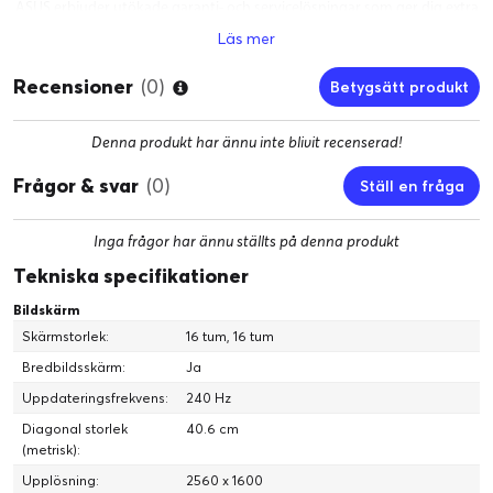
ASUS erbjuder utökade garanti- och servicelösningar som ger dig extra
trygghet och långsiktig support. Läs mer på:
Läs mer
https://asus.com/se/content/5-year-warranty
Video Player
Recensioner
(0)
Betygsätt produkt
Denna produkt har ännu inte blivit recenserad!
Frågor & svar
(0)
Ställ en fråga
Inga frågor har ännu ställts på denna produkt
Tekniska specifikationer
Bildskärm
00:00
|
00:43
0:43
Skärmstorlek:
16 tum, 16 tum
Bredbildsskärm:
Ja
Få en problemfri spel- och skaparupplevelse med en Intel Core
Uppdateringsfrekvens:
240 Hz
Ultra 9 processor 285H
Diagonal storlek
40.6 cm
Spela och skapa med en NVIDIA GeForce RTX 5080 Laptop GPU
(metrisk):
2.5K OLED 240 Hz/0,2 ms Nebula-skärm med stöd för VESA
Upplösning:
2560 x 1600
DisplayHDR True Black 500