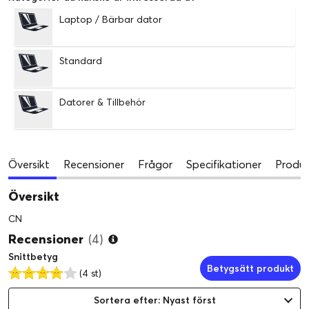
Laptop / Bärbar dator
Standard
Datorer & Tillbehör
Översikt
Recensioner
Frågor
Specifikationer
Produk
Översikt
CN
Recensioner
(4)
Snittbetyg
Betygsätt produkt
(4 st)
Sortera efter: Nyast först