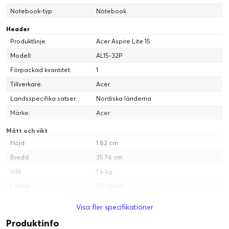
Notebook-typ:
Notebook
Header
Produktlinje:
Acer Aspire Lite 15
Modell:
AL15-32P
Förpackad kvantitet:
1
Tillverkare:
Acer
Landsspecifika satser:
Nordiska länderna
Märke:
Acer
Mått och vikt
Höjd:
1.82 cm
Bredd:
35.76 cm
Vikt:
1.6 kg
Längd:
22.96 cm
Bildskärm
Visa fler specifikationer
Uppdateringsfrekvens:
60 Hz
Produktinfo