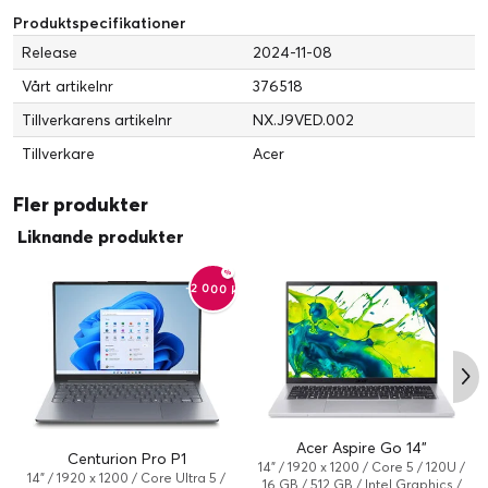
Typ:
LED
Produktspecifikationer
Skärmstorlek:
15.6 tum
Release
2024-11-08
Upplösning:
1920 x 1080
Vårt artikelnr
376518
Bredbildsskärm:
Ja
Tillverkarens artikelnr
NX.J9VED.002
Diagonal storlek (metrisk):
39.6 cm
Tillverkare
Acer
Medföljande OS
Familj:
Windows 11
Fler produkter
Utgåva:
Windows 11 Home
Liknande produkter
Operativsystem:
Windows 11 Home
-2 000 kr
RAM
RAM storlek:
8 GB
RAM Teknik:
LPDDR4X SDRAM
Ljudingång
Typ:
Två mikrofoner
Acer Aspire Go 14"
Processor
Centurion Pro P1
14" / 1920 x 1200 / Core 5 / 120U /
Processorfamilj:
Celeron
14" / 1920 x 1200 / Core Ultra 5 /
16 GB / 512 GB / Intel Graphics /