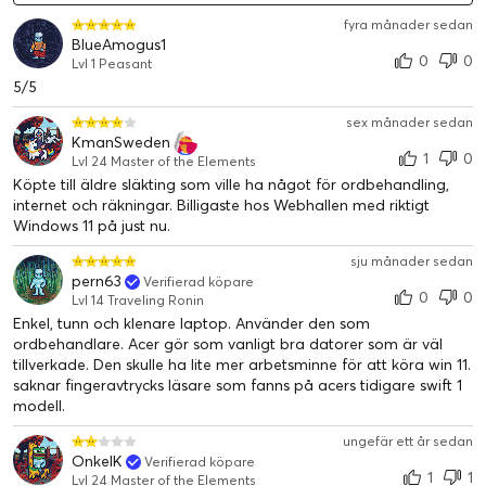
fyra månader sedan
BlueAmogus1
0
0
Lvl 1 Peasant
5/5
sex månader sedan
KmanSweden
1
0
Lvl 24 Master of the Elements
Köpte till äldre släkting som ville ha något för ordbehandling,
internet och räkningar. Billigaste hos Webhallen med riktigt
Windows 11 på just nu.
sju månader sedan
pern63
Verifierad köpare
0
0
Lvl 14 Traveling Ronin
Enkel, tunn och klenare laptop. Använder den som
ordbehandlare. Acer gör som vanligt bra datorer som är väl
tillverkade. Den skulle ha lite mer arbetsminne för att köra win 11.
saknar fingeravtrycks läsare som fanns på acers tidigare swift 1
modell.
ungefär ett år sedan
OnkelK
Verifierad köpare
1
1
Lvl 24 Master of the Elements