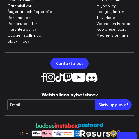
Garantivillkor
Miljöpolicy
Optisk lagring
Ångerrätt och öppet köp
Lediga tjänster
Enhetstyp:
Ingen optisk drivenhet
Reklamation
Tillverkare
Personuppgifter
Webhallen Företag
Typ:
Ingen
Integritetspolicy
Köp presentkort
Service och support
Cookieinställningar
Medlemsförmåner
Black Friday
Typ:
1 års garanti
Videoutgång
Grafikkort:
Intel UHD Graphics
Kontakta oss
Grafikprocessorserie:
Intel UHD Graphics
Diverse
Färg:
Stålgrå
Webhallens nyhetsbrev
Färgkategori:
Grå
Skriv upp mig!
Email
Batteri
Batteritid (upp till):
8 timme/timmar