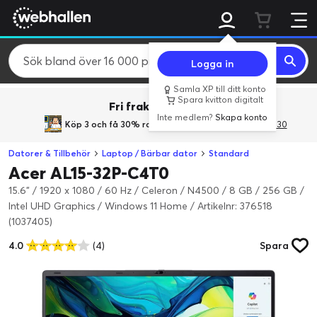
Logga in
Samla XP till ditt konto
Spara kvitton digitalt
Fri frakt över 800 kr.
Inte medlem?
Skapa konto
Köp 3 och få 30% rabatt
med rabattkoden 3Gives30
Datorer & Tillbehör
Laptop / Bärbar dator
Standard
Acer AL15-32P-C4T0
15.6" / 1920 x 1080 / 60 Hz / Celeron / N4500 / 8 GB / 256 GB /
Intel UHD Graphics / Windows 11 Home
/
Artikelnr: 376518
(1037405)
4.0
(4)
Spara