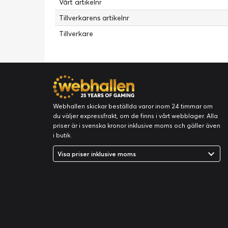
Vårt artikelnr
Batteritid (upp till):
22 timmar
Tillverkarens artikelnr
Teknik:
Litiumpolymer
Tillverkare
Optisk lagring
Typ:
Ingen
Enhetstyp:
Ingen optisk drivenhet
Medföljande OS
Operativsystem:
Apple macOS Sequoia 15.0
Utgåva:
macOS Sequoia 15.0
Webhallen skickar beställda varor inom 24 timmar om
du väljer expressfrakt, om de finns i vårt webblager. Alla
Familj:
macOS
priser är i svenska kronor inklusive moms och gäller även
i butik.
RAM
RAM storlek:
24 GB
Visa priser inklusive moms
Tangentbord
Tangentbordslokalisering:
Svenska/finska
Tangentbordslayout:
QWERTY
System
Plattform:
Apple Mac OS