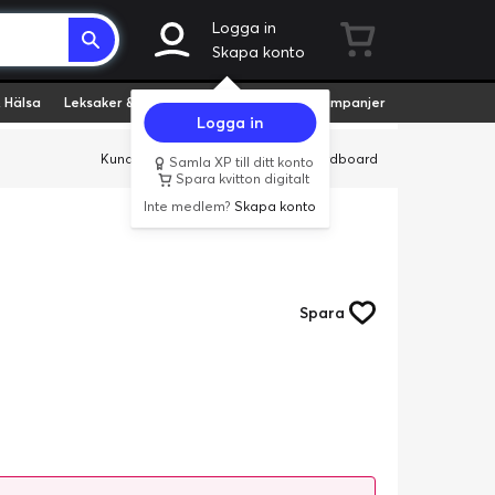
Logga in
Skapa konto
 Hälsa
Leksaker & Hobby
Fyndvaror
Kampanjer
Logga in
Kundservice
Butiker
Företag
Cardboard
Samla XP till ditt konto
Spara kvitton digitalt
Inte medlem?
Skapa konto
Spara