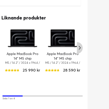
Liknande produkter
A
A
P
↑
G
Apple MacBook Pro
Apple MacBook Pro
14" M5 chip
14" M5 chip
M5 / 14.2" / 3024 x 1964 /
M5 / 14.2" / 3024 x 1964 /
1 TB / 10-kärnor / 16 GB /
1 TB / 10-kärnor / 24 GB /
25 990 kr
28 590 kr
Apple M5 10-core /
Apple M5 10-core /
Apple iPhone 
Space black
Space black
256GB - Dee
iPhone 17 Pro / 6
GB / Dual-SIM / 
12
Deep blu
Sida 1 av 4