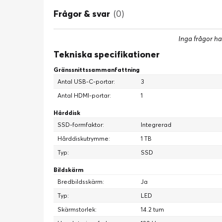
Frågor & svar
(0)
Inga frågor ha
Tekniska specifikationer
Gränssnittssammanfattning
Antal USB-C-portar:
3
Antal HDMI-portar:
1
Hårddisk
SSD-formfaktor:
Integrerad
Hårddiskutrymme:
1 TB
Typ:
SSD
Bildskärm
Bredbildsskärm:
Ja
Typ:
LED
Skärmstorlek:
14.2 tum