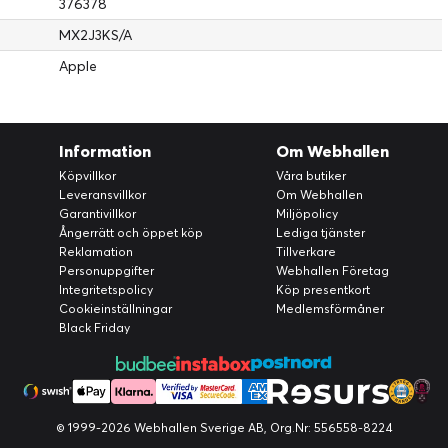
376378
MX2J3KS/A
Apple
Information
Om Webhallen
Köpvillkor
Våra butiker
Leveransvillkor
Om Webhallen
Garantivillkor
Miljöpolicy
Ångerrätt och öppet köp
Lediga tjänster
Reklamation
Tillverkare
Personuppgifter
Webhallen Företag
Integritetspolicy
Köp presentkort
Cookieinställningar
Medlemsförmåner
Black Friday
© 1999-2026 Webhallen Sverige AB, Org.Nr: 556558-8224