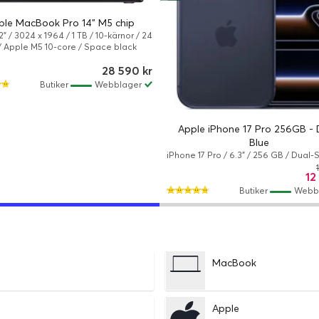
ple MacBook Pro 14" M5 chip
2" / 3024 x 1964 / 1 TB / 10-kärnor / 24
/ Apple M5 10-core / Space black
28 590 kr
Butiker
Webblager
Apple iPhone 17 Pro 256GB -
Blue
iPhone 17 Pro / 6.3" / 256 GB / Dual-
26 / Deep blue
12
Butiker
Webb
MacBook
Apple