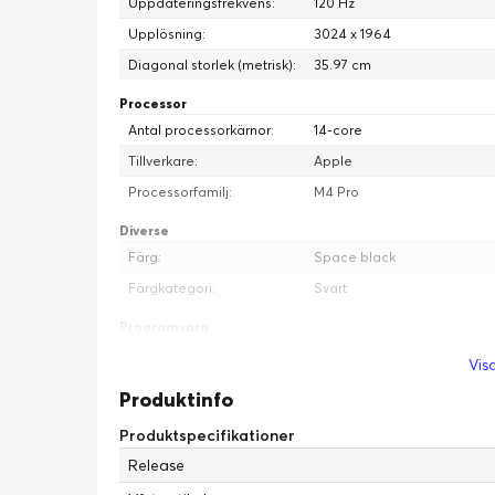
Uppdateringsfrekvens:
120 Hz
Upplösning:
3024 x 1964
Diagonal storlek (metrisk):
35.97 cm
Processor
Antal processorkärnor:
14-core
Tillverkare:
Apple
Processorfamilj:
M4 Pro
Diverse
Färg:
Space black
Färgkategori:
Svart
Programvara
Typ:
iPhone spegling, Apple Free
Visa
Apple TV, Home, Podcasts,
Produktinfo
Messages, Siri, Kalender, Vä
Kartor, Post, Apple FaceTi
Produktspecifikationer
Apple Safari, Apple iMovie
Release
Batteri