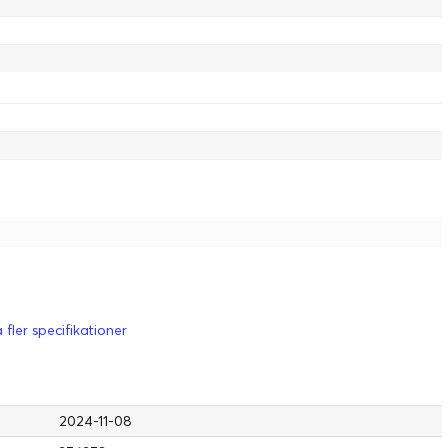
form, Apple QuickTime Player, Apple Shortcuts, Apple Books, Find My,
 fler specifikationer
 Voice Memos, News, Apple Numbers, Apple Pages, Apple Keynote,
der, Anteckningar, Aktier, Kontakter, Musik, App Store, Påminnelser, Foton,
me, Apple Preview, Apple Time Machine, Photo Booth, Apple GarageBand,
2024-11-08