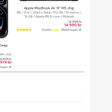
Apple MacBook Air 13" M5 chip
Apple MacBoo
M5 / 13.6" / 2560 x 1664 / 512 GB / 10-kärnor /
M5 Pro / 16.2" / 3
16 GB / Apple M5 8-core / Midnatt
24 GB / Apple M5
16 990 kr
14 990 kr
Butiker
Webblager
 Deep
SIM / iOS
14 979 kr
 974 kr
lager