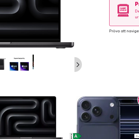
P
De
ur
Pröva att navige
A
A
Pr
↑
G