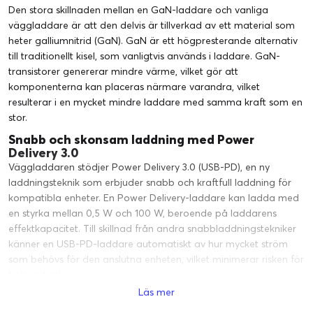
Den stora skillnaden mellan en GaN-laddare och vanliga
väggladdare är att den delvis är tillverkad av ett material som
heter galliumnitrid (GaN). GaN är ett högpresterande alternativ
till traditionellt kisel, som vanligtvis används i laddare. GaN-
transistorer genererar mindre värme, vilket gör att
komponenterna kan placeras närmare varandra, vilket
resulterar i en mycket mindre laddare med samma kraft som en
stor.
Snabb och skonsam laddning med Power
Delivery 3.0
Väggladdaren stödjer Power Delivery 3.0 (USB-PD), en ny
laddningsteknik som erbjuder snabb och kraftfull laddning för
kompatibla enheter. En Power Delivery-laddare kan ladda med
en styrka mellan 0,5 W och 100 W, beroende på laddarens
effektkapacitet. Till skillnad från andra snabbladdningstekniker
känner en USB-PD-laddare automatiskt av hur mycket ström
som behövs för den anslutna enheten, vilket minimerar risken för
batteriskador.
Läs mer
Använd USB-laddaren tillsammans med en kompatibel
laddkabel för att njuta av snabbladdning av din mobiltelefon,