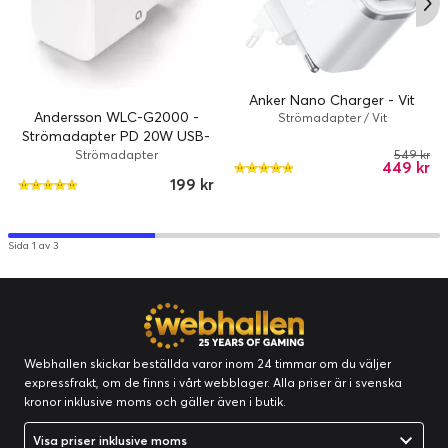
Anker Nano Charger - Vit
Andersson WLC-G2000 -
Strömadapter / Vit
Strömadapter PD 20W USB-
C - Vit
Strömadapter
549 kr
449 kr
199 kr
Sida 1 av 3
Webhallen skickar beställda varor inom 24 timmar om du väljer
expressfrakt, om de finns i vårt webblager. Alla priser är i svenska
kronor inklusive moms och gäller även i butik.
Visa priser inklusive moms