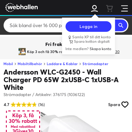
Logga in
Samla XP till ditt konto
Spara kvitton digitalt
Fri frakt över 800 kr.
Inte medlem?
Skapa konto
Köp 3 och få 30% rabatt
med rabattkoden 3Gives30
Mobil
Mobiltillbehör
Laddare & Kablar
Strömadapter
Andersson WLC-G2450 - Wall
Charger PD 65W 2xUSB-C 1xUSB-A
White
Strömadapter
/
Artikelnr: 376175 (1036122)
4.7
(16)
Spara