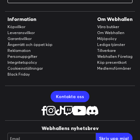
Information
Om Webhallen
Köpvillkor
Våra butiker
Leveransvillkor
Om Webhallen
Garantivillkor
Miljöpolicy
Ångerrätt och öppet köp
Lediga tjänster
Reklamation
Tillverkare
Personuppgifter
Webhallen Företag
Integritetspolicy
Köp presentkort
Cookieinställningar
Medlemsförmåner
Black Friday
Kontakta oss
Webhallens nyhetsbrev
Skriv upp mig!
Email