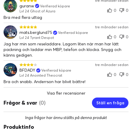
tre månader sedan
Väggladdaren har stöd för Quick Charge 3.0, vilket möjliggör
guranw
Verifierad köpare
0
0
att ladda 80 % av batteriet på bara 35 minuter. För att
Lvl 24 Ghost of Azura
utnyttja denna funktion behöver du en enhet som stödjer Quick
Bra med flera uttag
Charge. USB-A-porten kan även användas för enheter utan
tre månader sedan
Quick Charge-stöd.
mats.berglund75
Verifierad köpare
0
0
Lvl 24 Tyrant Despot
Fungerar som snabbladdare för iPhone
Jag har min som reseladdare. Lagom liten när man har lätt
iPhone 8 och senare modeller stödjer snabbladdning och kan
packning och laddar min MBP, telefon och klocka. Snygg och
dra nytta av Power Delivery-tekniken (USB-PD) för en snabbare
känns gedigen.
och mer effektiv laddning. Komplettera med en Lightning till
tre månader sedan
USB-C-kabel, eller USB-C till USB-C för iPhone 15 och senare,
BFDADY
Verifierad köpare
för att uppleva fördelarna med snabbladdning.
0
0
Lvl 24 Anointed Theocrat
CE-märkt laddare
Bra och snabb. Anderrson har blivit bättre!
USB-laddaren är CE-märkt, vilket innebär att tillverkaren
garanterar att produkten uppfyller EU:s säkerhetskrav för trygg
Visa fler recensioner
och säker laddning.
Frågor & svar
(0)
Ställ en fråga
Inga frågor har ännu ställts på denna produkt
Produktinfo