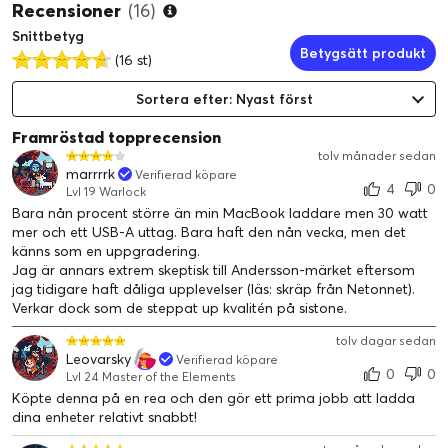
Recensioner
(16)
surfplatta och andra USB-C-drivna enheter. USB-C-porten kan
Snittbetyg
även användas för enheter som inte stödjer Power Delivery.
Betygsätt produkt
(16 st)
Sortera efter: Nyast först
Framröstad topprecension
tolv månader sedan
marrrrk
Verifierad köpare
4
0
Lvl 19 Warlock
Bara nån procent större än min MacBook laddare men 30 watt
mer och ett USB-A uttag. Bara haft den nån vecka, men det
känns som en uppgradering.
Jag är annars extrem skeptisk till Andersson-märket eftersom
jag tidigare haft dåliga upplevelser (läs: skräp från Netonnet).
Verkar dock som de steppat up kvalitén på sistone.
PPS-teknik (Programmable Power Supply)
tolv dagar sedan
Laddaren stödjer dynamisk snabbladdning med PPS-teknik, ett
Leovarsky
Verifierad köpare
0
0
tillägg till USB-PD 3.0 som gör det möjligt att ladda din
Lvl 24 Master of the Elements
Köpte denna på en rea och den gör ett prima jobb att ladda
smartphone extremt snabbt. Denna väggladdare kan ge upp
dina enheter relativt snabbt!
till 45W med PPS.
Snabbladdning med Quick Charge 3.0