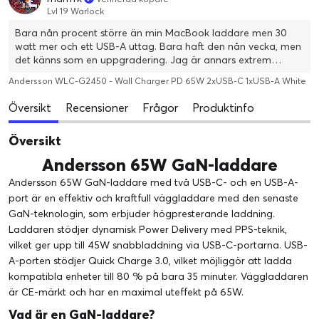
Lvl 19 Warlock
Bara nån procent större än min MacBook laddare men 30
watt mer och ett USB-A uttag. Bara haft den nån vecka, men
det känns som en uppgradering. Jag är annars extrem
skeptisk till Andersson-märket eftersom jag tidigare haft
Andersson WLC-G2450 - Wall Charger PD 65W 2xUSB-C 1xUSB-A White
dåliga upplevelser (läs: skräp från Netonnet). Verkar dock som
de steppat up kvalitén på sistone.
Översikt
Recensioner
Frågor
Produktinfo
Översikt
Andersson 65W GaN-laddare
Andersson 65W GaN-laddare med två USB-C- och en USB-A-
port är en effektiv och kraftfull väggladdare med den senaste
GaN-teknologin, som erbjuder högpresterande laddning.
Laddaren stödjer dynamisk Power Delivery med PPS-teknik,
vilket ger upp till 45W snabbladdning via USB-C-portarna. USB-
A-porten stödjer Quick Charge 3.0, vilket möjliggör att ladda
kompatibla enheter till 80 % på bara 35 minuter. Väggladdaren
är CE-märkt och har en maximal uteffekt på 65W.
Vad är en GaN-laddare?