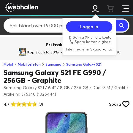
Logga in
Samla XP till ditt konto
Spara kvitton digitalt
Fri frakt över 800 kr.
Inte medlem?
Skapa konto
Köp 3 och få 30% rabatt
med rabattkoden 3Gives30
Mobil
Mobiltelefon
Samsung
Samsung Galaxy S21
Samsung Galaxy S21 FE G990 /
256GB - Graphite
Samsung Galaxy S21 / 6.4" / 8 GB / 256 GB / Dual-SIM / Grafit
/
Artikelnr: 375340 (1025444)
4.7
(3)
Spara