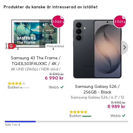
Produkter du kanske är intresserad av istället
-3 000 kr
-3 001 kr
G
A
Produktblad
↑
G
Samsung 43 The Frame /
TQ43LS03FAUXXC / 4K /
QLED / 60 Hz / Smart TV
4K UHD (2160p) / HDR-stöd /
Smart TV
9 990 kr
6 990 kr
Samsung Galaxy S26 /
Butiker
Webb
256GB - Black
Samsung Galaxy S26 / 6.3" / 12
GB / 256 GB / Dual-SIM /
11 990 kr
8 989 kr
Android 16 / Svart
Butiker
Webb
Sida 1 av 4