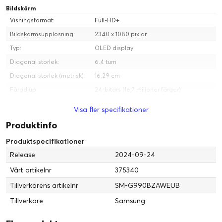
Bildskärm
Visningsformat:
Full-HD+
Bildskärmsupplösning:
2340 x 1080 pixlar
Typ:
OLED display
Diagonal storlek:
6.4 tum
Diagonal storlek (metrisk):
16.29 cm
Färgdjup:
24-bitars (16,7 miljoner färger)
Mobil
Visa fler specifikationer
SIM-korttyp:
Nano-SIM
Produktinfo
Serviceleverantör:
Inte specificerad
Produktspecifikationer
Typ:
Pekskärmsmobil (Android OS)
Release
2024-09-24
Operativsystemfamilj:
Android
Vårt artikelnr
375340
Teknik:
WCDMA (UMTS) / GSM
Tillverkarens artikelnr
SM-G990BZAWEUB
Generationen mobilt
5G
bredband:
Tillverkare
Samsung
Kontakter:
USB-C