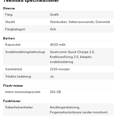
Tekniska specifikationer
Diverse
Färg:
Grafit
Skydd:
Stänksäker, Vattenavvisande, Dammtät
Färgkategori:
Grå
Batteri
Kapacitet:
4500 mAh
Snabbladdningsteknologi:
Qualcomm Quick Charge 2,0,
Kraftöverföring 3.0, Adaptiv
snabbladdning
Samtalstid:
2220 minuter
Trådlös laddning:
Ja
Flash-minne
Intern minneskapacitet:
256 GB
Funktioner
Säkerhetsenheter:
Ansiktsigenkänning,
Fingeravtrycksläsare (under monitorn)