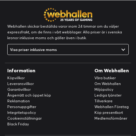
Typ:
Pekskärm (multi-touch)
RAM
RAM storlek:
8 GB
Webhallen skickar beställda varor inom 24 timmar om du väljer
Service och support
expressfrakt, om de finns i vårt webblager. Alla priser är i svenska
Typ:
2 års garanti
kronor inklusive moms och gäller även i butik.
Kommunikationer
Visa priser inklusive moms
Trådlöst gränssnitt:
Bluetooth 5.0, IEEE 802.11a/b/g/n/ac/ax,
NFC
Information
Om Webhallen
Dataöverföring:
FDD-LTE, TDD-LTE, 5G NR FR1
Köpvillkor
Våra butiker
Främre kamera
Leveransvillkor
Om Webhallen
Sensorupplösning:
32 megapixlar
Garantivillkor
Miljöpolicy
Ångerrätt och öppet köp
Lediga tjänster
Bakre kamera
Reklamation
Tillverkare
Sensorupplösning:
12 megapixlar
Personuppgifter
Webhallen Företag
Integritetspolicy
Köp presentkort
Processor
Cookieinställningar
Medlemsförmåner
Klockfrekvens:
2.84 GHz
Black Friday
Antal processorkärnor:
8-kärnig