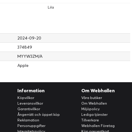
Lila
2024-09-20
374849
MYYW3ZM/A
Apple
Information
Om Webhallen
Köpvillkor
Våra butiker
Leveransvillkor
Om Webhallen
Garantivillkor
Miljöpolicy
Ångerrätt och öppet köp
Lediga tjänster
Reklamation
Tillverkare
Personuppgifter
Webhallen Företag
Integritetspolicy
Köp presentkort