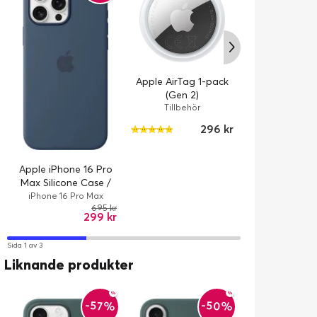
Apple AirPo
Apple AirTag 1-pack
Active No
(Gen 2)
Cancellat
Apple / Trådlös 
Tillbehör
timme/timmar 
1
Wireless / 
296 kr
Apple iPhone 16 Pro
Max Silicone Case /
MagSafe - Denim
iPhone 16 Pro Max
695 kr
299 kr
Sida 1 av 3
Liknande produkter
-50%
-57%