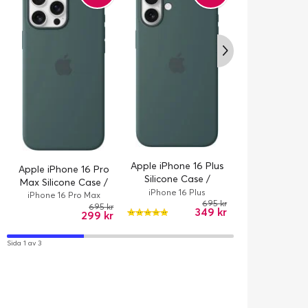
Apple iPhone 16 Plus
Apple iPhone 16 Pro
Apple Beats 
Silicone Case /
Max Silicone Case /
16 Pro Cas
MagSafe - Lake
iPhone 16 Plus
MagSafe - Lake
MagSafe
iPhone 16 Pro Max
iPhone 16 
695 kr
Green
695 kr
Green
Midnight B
349 kr
299 kr
Sida 1 av 3