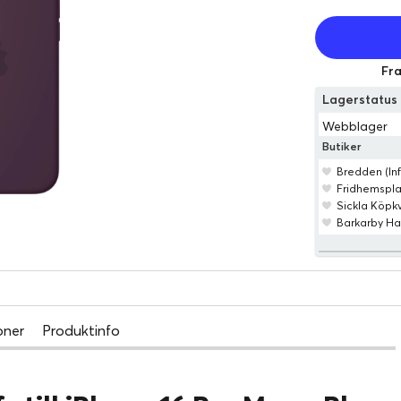
Fra
Lagerstatu
Webblager
Butiker
Bredden (Inf
Fridhemspl
Sickla Köpkv
Barkarby Ha
oner
Produktinfo