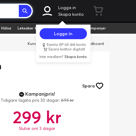
Logga in
Skapa konto
 Hälsa
Leksaker & Hobby
Fyndvaror
Kampanjer
Logga in
Kundservice
Butiker
Företag
Cardboard
Samla XP till ditt konto
Spara kvitton digitalt
Inte medlem?
Skapa konto
m
Spara
Kampanjpris!
Tidigare lägsta pris 30 dagar:
695 kr
299 kr
Slutar om 3 dagar