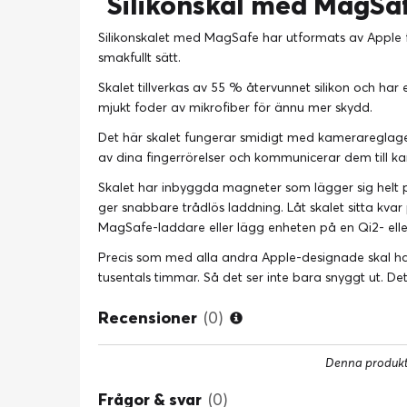
Silikonskal med MagSaf
Silikonskalet med MagSafe har utformats av Apple 
smakfullt sätt.
Skalet tillverkas av 55 % återvunnet silikon och har e
mjukt foder av mikrofiber för ännu mer skydd.
Det här skalet fungerar smidigt med kamerareglaget
av dina fingerrörelser och kommunicerar dem till k
Skalet har inbyggda magneter som lägger sig helt 
ger snabbare trådlös laddning. Låt skalet sitta kva
MagSafe-laddare eller lägg enheten på en Qi2- eller
Precis som med alla andra Apple-designade skal har
tusentals timmar. Så det ser inte bara snyggt ut. De
Recensioner
(0)
Denna produkt 
Frågor & svar
(0)