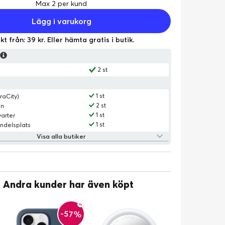
Max 2 per kund
Lägg i varukorg
kt från: 39 kr. Eller hämta gratis i butik.
s
2 st
1 st
raCity)
2 st
an
1 st
arter
1 st
ndelsplats
Visa alla butiker
Andra kunder har även köpt
-57%