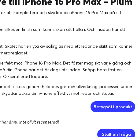
e till iPhone 16 Pro Max – Plum
för att komplettera och skydda din iPhone 16 Pro Max på ett
n silkeslen finish som känns skön att hålla i. Och insidan har ett
. Skalet har en yta av safirglas med ett ledande skikt som känner
amerareglaget.
perfekt mot iPhone 16 Pro Max. Det fäster magiskt varje gång och
r på din iPhone när det är dags att ladda. Snäpp bara fast en
 Qi-certifierad laddare.
 det testats genom hela design- och tillverkningsprocessen under
t skyddar också din iPhone effektivt mot repor och stötar.
Betygsätt produkt
har ännu inte blivit recenserad!
Ställ en fråga