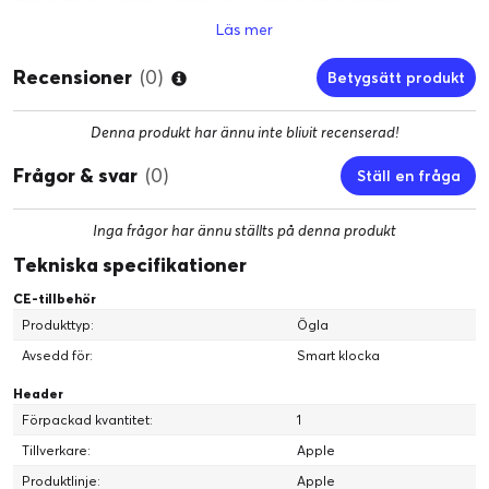
storlekarna 40 mm, 41 mm och 42 mm passar boetter i
storlekarna 40 mm, 41 mm och 42 mm. Alla armband i
Läs mer
storlekarna 44 mm, 45 mm, 46 mm och 49 mm passar boetter i
storlekarna 44 mm, 45 mm, 46 mm och 49 mm.
Recensioner
(0)
Betygsätt produkt
Apple Watch-modeller
Apple Watch Ultra 2
Denna produkt har ännu inte blivit recenserad!
Apple Watch Ultra
Frågor & svar
(0)
Apple Watch Series 10
Ställ en fråga
Apple Watch Series 9
Apple Watch Series 8
Inga frågor har ännu ställts på denna produkt
Apple Watch Series 7
Tekniska specifikationer
Apple Watch Series 6
Apple Watch SE
CE-tillbehör
Apple Watch Series 5
Produkttyp:
Ögla
Apple Watch Series 4
Avsedd för:
Smart klocka
Apple Watch Series 3
Apple Watch Series 2
Header
Apple Watch Series 1
Förpackad kvantitet:
1
Apple Watch 1st generation
Tillverkare:
Apple
Villkor
Produktlinje:
Apple