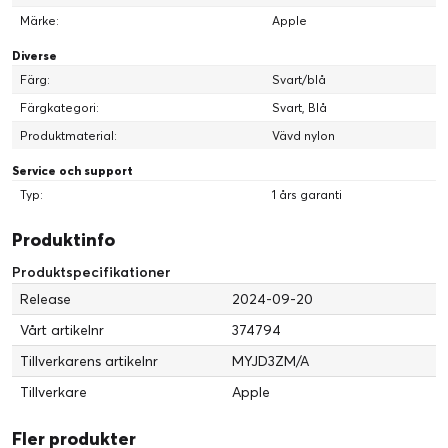
Utbudet av armband kan variera.
Märke:
Apple
Diverse
Färg:
Svart/blå
Färgkategori:
Svart, Blå
Produktmaterial:
Vävd nylon
Service och support
Typ:
1 års garanti
Produktinfo
Produktspecifikationer
Release
2024-09-20
Vårt artikelnr
374794
Tillverkarens artikelnr
MYJD3ZM/A
Tillverkare
Apple
Fler produkter