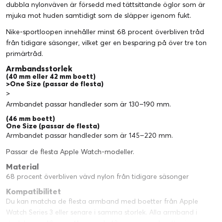
dubbla nylonväven är försedd med tättsittande öglor som är
mjuka mot huden samtidigt som de släpper igenom fukt.
Nike-sportloopen innehåller minst 68 procent överbliven tråd
från tidigare säsonger, vilket ger en besparing på över tre ton
primärtråd.
Armbandsstorlek
(40 mm eller 42 mm boett)
>One Size (passar de flesta)
>
Armbandet passar handleder som är 130–190 mm.
(46 mm boett)
One Size (passar de flesta)
Armbandet passar handleder som är 145–220 mm.
Passar de flesta Apple Watch-modeller.
Material
68 procent överbliven vävd nylon från tidigare säsonger
Kompatibilitet
Du kan matcha de flesta armband med boetter från Apple
Watch Series 3 eller senare i samma storlek. Alla armband i