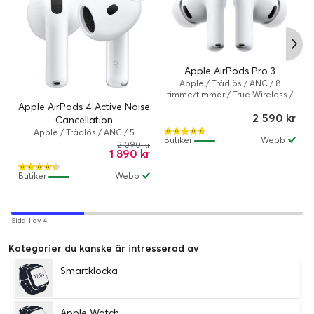
Apple AirPods Pro 3
Apple / Trådlös / ANC / 8
timme/timmar / True Wireless /
Vit
Apple AirPods 4 Active Noise
/
2 590 kr
Cancellation
Apple / Trådlös / ANC / 5
Butiker
Webb
timme/timmar / True Wireless /
2 090 kr
1 890 kr
Vit
Butiker
Webb
Sida 1 av 4
Kategorier du kanske är intresserad av
Smartklocka
Apple Watch