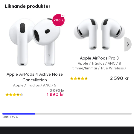
Liknande produkter
-200 kr
Apple AirPods Pro 3
Apple / Trådlös / ANC / 8
timme/timmar / True Wireless /
Vit
Apple AirPods 4 Active Noise
2 590 kr
Cancellation
Apple / Trådlös / ANC / 5
timme/timmar / True Wireless /
2 090 kr
1 890 kr
Vit
Sida 1 av 4