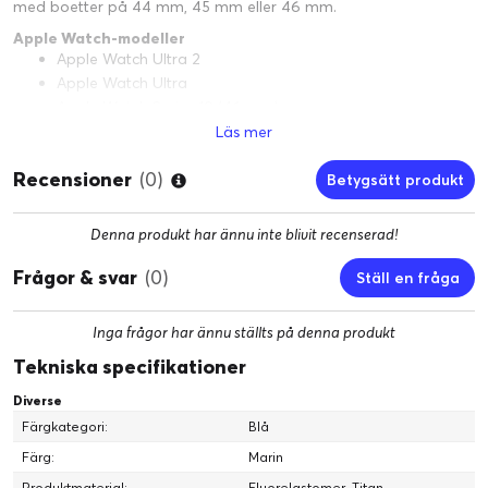
med boetter på 44 mm, 45 mm eller 46 mm.
Apple Watch-modeller
Apple Watch Ultra 2
Apple Watch Ultra
Apple Watch Series 10 (46 mm)
Apple Watch Series 9 (45mm)
Läs mer
Apple Watch Series 8 (45mm)
Recensioner
(0)
Apple Watch Series 7 (45mm)
Betygsätt produkt
Apple Watch Series 6 (44mm)
Apple Watch SE (44mm)
Denna produkt har ännu inte blivit recenserad!
Apple Watch Series 5 (44mm)
Apple Watch Series 4 (44mm)
Frågor & svar
(0)
Ställ en fråga
Villkor
Utbudet av armband kan variera.
Inga frågor har ännu ställts på denna produkt
Tekniska specifikationer
Diverse
Färgkategori:
Blå
Färg:
Marin
Produktmaterial:
Fluorelastomer, Titan