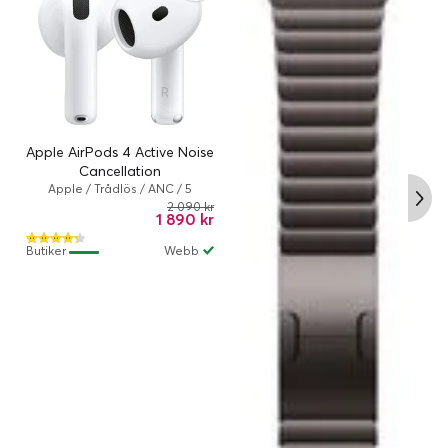
Apple AirPods 4 Active Noise
Cancellation
Apple / Trådlös / ANC / 5
timme/timmar / True Wireless /
2 090 kr
1 890 kr
Vit
Butiker
Webb