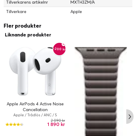
Tillverkarens artikelnr
MXTH3ZM/A
Tillverkare
Apple
Fler produkter
Liknande produkter
-200 kr
Apple AirPods 4 Active Noise
Cancellation
Apple / Trådlös / ANC / 5
timme/timmar / True Wireless /
2 090 kr
1 890 kr
Vit