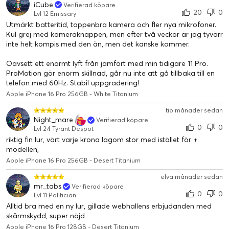
iCube
Verifierad köpare
20
0
Lvl 12 Emissary
Utmärkt batteritid, toppenbra kamera och fler nya mikrofoner.
Kul grej med kameraknappen, men efter två veckor är jag tyvärr
inte helt kompis med den än, men det kanske kommer.
Oavsett ett enormt lyft från jämfört med min tidigare 11 Pro.
ProMotion gör enorm skillnad, går nu inte att gå tillbaka till en
telefon med 60Hz. Stabil uppgradering!
Apple iPhone 16 Pro 256GB - White Titanium
tio månader sedan
Night_mare
Verifierad köpare
0
0
Lvl 24 Tyrant Despot
riktig fin lur, värt varje krona lagom stor med istället för +
modellen,
Apple iPhone 16 Pro 256GB - Desert Titanium
elva månader sedan
mr_tabs
Verifierad köpare
0
0
Lvl 11 Politician
Alltid bra med en ny lur, gillade webhallens erbjudanden med
skärmskydd, super nöjd
Apple iPhone 16 Pro 128GB - Desert Titanium