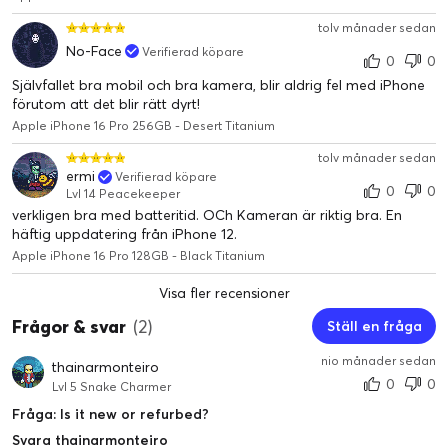
tolv månader sedan
No-Face
Verifierad köpare
0
0
Självfallet bra mobil och bra kamera, blir aldrig fel med iPhone
förutom att det blir rätt dyrt!
Apple iPhone 16 Pro 256GB - Desert Titanium
tolv månader sedan
ermi
Verifierad köpare
0
0
Lvl 14 Peacekeeper
verkligen bra med batteritid. OCh Kameran är riktig bra. En
häftig uppdatering från iPhone 12.
Apple iPhone 16 Pro 128GB - Black Titanium
Visa fler recensioner
Frågor & svar
(2)
Ställ en fråga
nio månader sedan
thainarmonteiro
0
0
Lvl 5 Snake Charmer
Fråga: Is it new or refurbed?
Svara thainarmonteiro