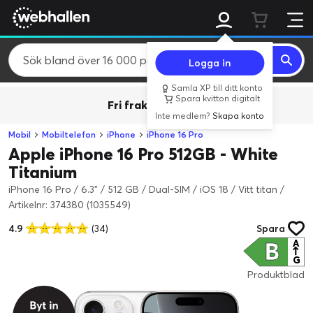
Logga in
Samla XP till ditt konto
Spara kvitton digitalt
Fri frakt över 800 kr.
Inte medlem?
Skapa konto
Mobil
Mobiltelefon
iPhone
iPhone 16 Pro
Apple iPhone 16 Pro 512GB - White
Titanium
iPhone 16 Pro / 6.3" / 512 GB / Dual-SIM / iOS 18 / Vitt titan
/
Artikelnr: 374380 (1035549)
4.9
(34)
Spara
B
A
↑
G
Produktblad