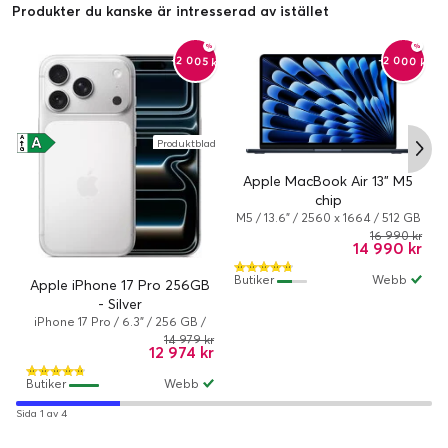
Produkter du kanske är intresserad av istället
-2 000 kr
-2 005 kr
A
A
A
Produktblad
↑
↑
G
G
Apple MacBook Air 13" M5
chip
M5 / 13.6" / 2560 x 1664 / 512 GB
/ 10-kärnor / 16 GB / Apple M5 8-
16 990 kr
14 990 kr
core / Midnatt
Butiker
Webb
Apple iPhone 17 Pro 256GB
- Silver
iPhone 17 Pro / 6.3" / 256 GB /
Dual-SIM / iOS 26 / Silver
14 979 kr
12 974 kr
Butiker
Webb
Sida 1 av 4