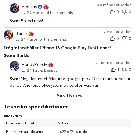
nio månader sedan
mattias
0
0
Lvl 24 Master of the Elements
Svar:
Brand new!
över ett år sedan
Barkis
0
0
Lvl 24 Master of the Elements
Fråga: Innehåller iPhone 16 Google Play Funktioner?
Svara Barkis
ungefär ett år sedan
HandyPandy
1
0
Lvl 24 Tyrant Despot
Svar:
Nej, den innehåller inte google play. Dessa funktioner är
del av Androids ekosystem av telefon+appar.
Visa fler svar
Tekniska specifikationer
Bildskärm
Diagonal storlek:
6.3 tum
Bildskärmsupplösning:
2622 x 1206 pixlar