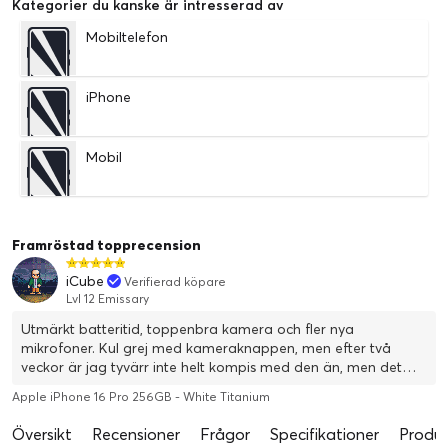
Kategorier du kanske är intresserad av
Mobiltelefon
iPhone
Mobil
Framröstad topprecension
iCube
Verifierad köpare
Lvl 12 Emissary
Utmärkt batteritid, toppenbra kamera och fler nya
mikrofoner. Kul grej med kameraknappen, men efter två
veckor är jag tyvärr inte helt kompis med den än, men det
kanske kommer. Oavsett ett enormt lyft från jämfört med min
Apple iPhone 16 Pro 256GB - White Titanium
tidigare 11 Pro. ProMotion gör enorm skillnad, går nu inte att
gå tillbaka till en telefon med 60Hz. Stabil uppgradering!
Översikt
Recensioner
Frågor
Specifikationer
Produk