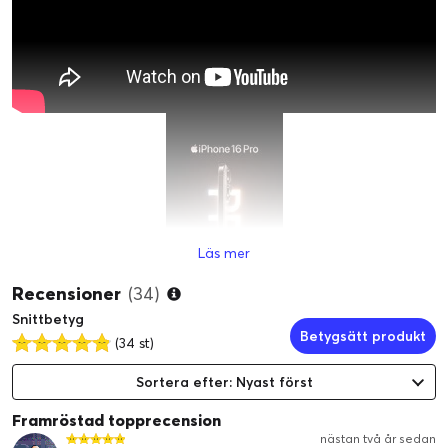
Läs mer
Recensioner
(34)
Snittbetyg
Betygsätt produkt
(34 st)
Sortera efter: Nyast först
Framröstad topprecension
nästan två år sedan