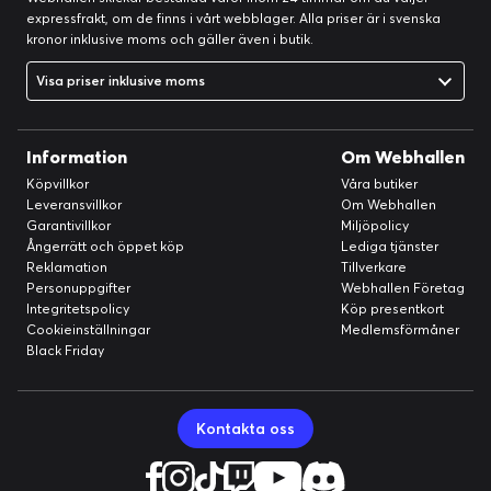
Diverse
expressfrakt, om de finns i vårt webblager. Alla priser är i svenska
Skydd:
Vattentät, Stänksäker, Dammtät
kronor inklusive moms och gäller även i butik.
Färgkategori:
Vit
Visa priser inklusive moms
Färg:
Vitt titan
Batteri
Information
Om Webhallen
Teknik:
Litiumjon
Köpvillkor
Våra butiker
Snabbladdningsteknologi:
Trådlös Apple MagSafe-laddning
Leveransvillkor
Om Webhallen
Trådlös laddning:
Ja
Garantivillkor
Miljöpolicy
Ångerrätt och öppet köp
Lediga tjänster
Flash-minne
Reklamation
Tillverkare
Personuppgifter
Webhallen Företag
Intern minneskapacitet:
512 GB
Integritetspolicy
Köp presentkort
Bakre kamera
Cookieinställningar
Medlemsförmåner
Black Friday
Sensorupplösning:
48 megapixlar
Främre kamera
Sensorupplösning:
12 megapixlar
Kontakta oss
EU: s regler för kraftanordningar
USB-C-laddare ingår:
No