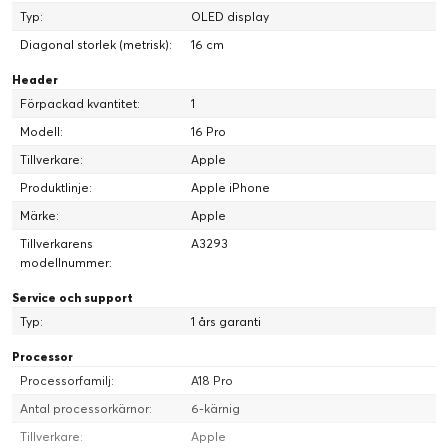
Typ:
OLED display
Diagonal storlek (metrisk):
16 cm
Header
Förpackad kvantitet:
1
Modell:
16 Pro
Tillverkare:
Apple
Produktlinje:
Apple iPhone
Märke:
Apple
Tillverkarens
A3293
modellnummer:
Service och support
Typ:
1 års garanti
Processor
Processorfamilj:
A18 Pro
Antal processorkärnor:
6-kärnig
Tillverkare:
Apple