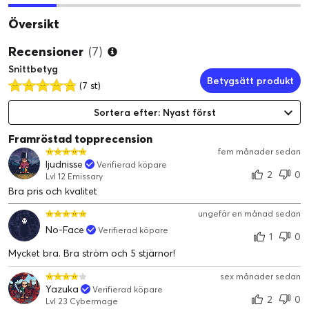
Översikt
Recensioner
(7)
Snittbetyg
Betygsätt produkt
(7 st)
Sortera efter: Nyast först
Framröstad topprecension
fem månader sedan
ljudnisse
Verifierad köpare
2
0
Lvl 12 Emissary
Bra pris och kvalitet
ungefär en månad sedan
No-Face
Verifierad köpare
1
0
Mycket bra. Bra ström och 5 stjärnor!
sex månader sedan
Yazuka
Verifierad köpare
2
0
Lvl 23 Cybermage