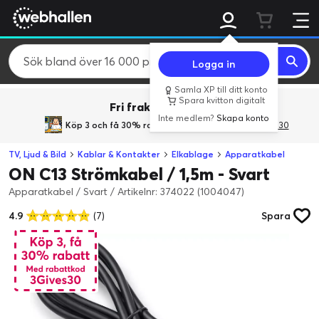
Logga in
Samla XP till ditt konto
Spara kvitton digitalt
Fri frakt över 800 kr.
Inte medlem?
Skapa konto
Köp 3 och få 30% rabatt
med rabattkoden 3Gives30
TV, Ljud & Bild
Kablar & Kontakter
Elkablage
Apparatkabel
ON C13 Strömkabel / 1,5m - Svart
Apparatkabel / Svart
/
Artikelnr: 374022 (1004047)
4.9
(7)
Spara