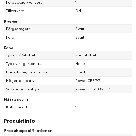
Förpackad kvantitet:
1
Tillverkare:
ON
Diverse
Färgkategori:
Svart
Färg:
Svart
Kabel
Typ av I/O-kabel:
Strömkabel
Typ av högerkontakt:
Hane
Underkategori för kablar:
Effekt
Höger kontakttyp:
Power CEE 7/7
Vänster kontakttyp:
Power IEC 60320 C13
Mått och vikt
Kabellängd:
1.5 m
Produktinfo
Produktspecifikationer