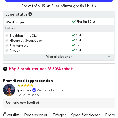
Frakt från: 19 kr. Eller hämta gratis i butik.
Lagerstatus
Fler än 50 st
Webblager
Butiker
6 st
Bredden (InfraCity)
6 st
Hötorget, Sveavägen
5 st
Fridhemsplan
6 st
Ringen
Visa alla butiker
Köp 3 produkter och få 30% rabatt
Framröstad topprecension
ljudnisse
Verifierad köpare
Lvl 12 Emissary
Bra pris och kvalitet
Översikt
Recensioner
Frågor
Specifikationer
Produk