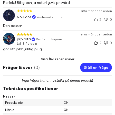
Perfekt! Billig och ja naturligtvis prisvärd.
åtta månader sedan
No-Face
Verifierad köpare
2
0
Den passar
elva månader sedan
prpirata
Verifierad köpare
2
0
Lvl 18 Paladin
gör sitt jobb,,riktig plug
Visa fler recensioner
Frågor & svar
(0)
Ställ en fråga
Inga frågor har ännu ställts på denna produkt
Tekniska specifikationer
Header
Produktlinje:
ON
Märke:
ON