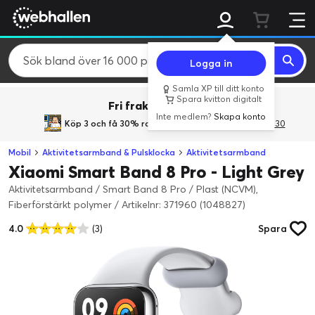
Logga in
Samla XP till ditt konto
Spara kvitton digitalt
Fri frakt över 800 kr.
Inte medlem?
Skapa konto
Köp 3 och få 30% rabatt
med rabattkoden 3Gives30
Mobil
Aktivitetsarmband & Pulsklocka
Aktivitetsarmband
Xiaomi Smart Band 8 Pro - Light Grey
Aktivitetsarmband / Smart Band 8 Pro / Plast (NCVM),
Fiberförstärkt polymer
/
Artikelnr: 371960 (1048827)
4.0
(3)
Spara