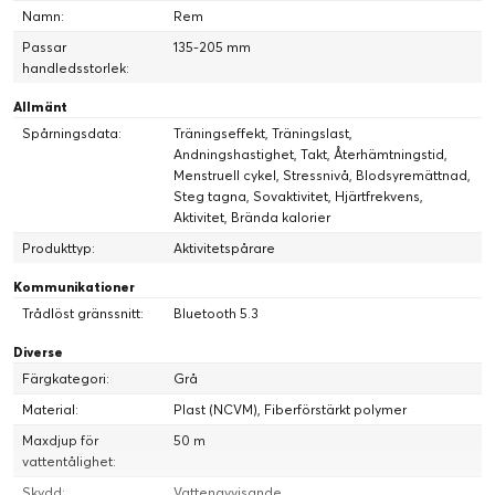
Namn:
Rem
Passar
135-205 mm
handledsstorlek:
Allmänt
Spårningsdata:
Träningseffekt, Träningslast,
Andningshastighet, Takt, Återhämtningstid,
Menstruell cykel, Stressnivå, Blodsyremättnad,
Steg tagna, Sovaktivitet, Hjärtfrekvens,
Aktivitet, Brända kalorier
Produkttyp:
Aktivitetspårare
Kommunikationer
Trådlöst gränssnitt:
Bluetooth 5.3
Diverse
Färgkategori:
Grå
Material:
Plast (NCVM), Fiberförstärkt polymer
Maxdjup för
50 m
vattentålighet:
Skydd:
Vattenavvisande