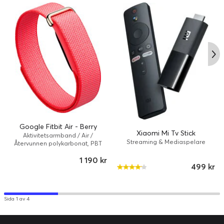
Modell:
Smart Band 8 Pro
Märke:
Xiaomi
Produktlinje:
Xiaomi
Tillverkarens
M2333B1
modellnummer:
Batteri
Körtid:
14 dag(ar)
Teknik:
Litiumpolymer
Systemkrav
Google Fitbit Air - Berry
Xiaomi Mi Tv Stick
Värdenhetsplattform
iOS, Android
Aktivitetsarmband / Air /
Streaming & Mediaspelare
Återvunnen polykarbonat, PBT
som stöds:
(polybutylentereftalat) / Bär
1 190 kr
499 kr
Sida 1 av 4