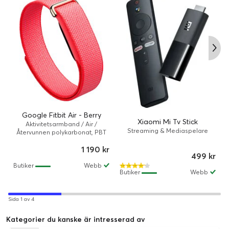
Google Fitbit Air - Berry
Xiaomi Mi Tv Stick
Aktivitetsarmband / Air /
Streaming & Mediaspelare
Återvunnen polykarbonat, PBT
(polybutylentereftalat) / Bär
1 190 kr
499 kr
Butiker
Webb
Butiker
Webb
Sida 1 av 4
Kategorier du kanske är intresserad av