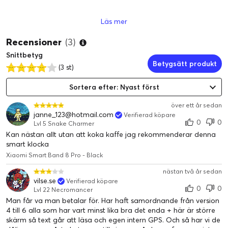
Läs mer
Recensioner
(3)
Snittbetyg
Betygsätt produkt
(3 st)
Sortera efter: Nyast först
över ett år sedan
janne_123@hotmail.com
Verifierad köpare
0
0
Lvl 5 Snake Charmer
Kan nästan allt utan att koka kaffe jag rekommenderar denna
smart klocka
Xiaomi Smart Band 8 Pro - Black
nästan två år sedan
vilse.se
Verifierad köpare
0
0
Lvl 22 Necromancer
Man får va man betalar för. Har haft samordnande från version
4 till 6 alla som har vart minst lika bra det enda + här är större
skärm så text går att läsa och egen intern GPS. Och så har vi de