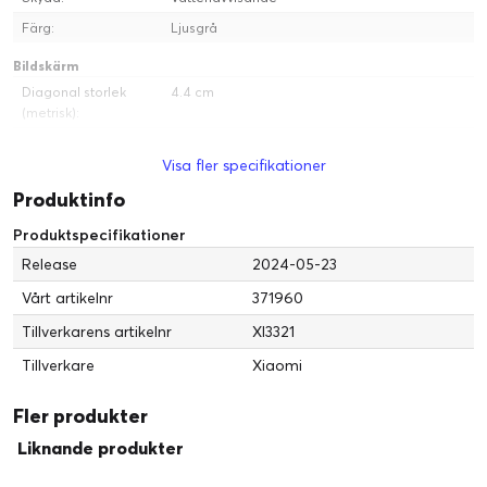
Färg:
Ljusgrå
Bildskärm
Diagonal storlek
4.4 cm
(metrisk):
Diagonal storlek:
1.74 tum
Visa fler specifikationer
Färgstöd:
Färg
Produktinfo
GPS-system
Produktspecifikationer
Navigering:
GPS/GLONASS/Galileo/BeiDou/QZSS-
mottagare
Release
2024-05-23
Mått och vikt
Vårt artikelnr
371960
Vikt:
38.5 g
Tillverkarens artikelnr
XI3321
Bredd:
33.35 mm
Tillverkare
Xiaomi
Längd:
9.99 mm
Fler produkter
Höjd:
46 mm
Liknande produkter
Header
Tillverkare:
Xiaomi