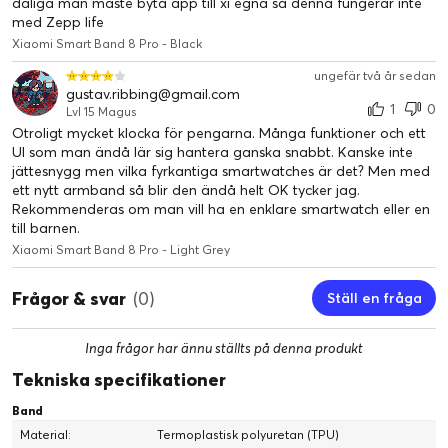
dåliga man måste byta app till xi egna så denna fungerar inte
med Zepp life
Xiaomi Smart Band 8 Pro - Black
ungefär två år sedan
gustav.ribbing@gmail.com
1
0
Lvl 15 Magus
Otroligt mycket klocka för pengarna. Många funktioner och ett
UI som man ändå lär sig hantera ganska snabbt. Kanske inte
jättesnygg men vilka fyrkantiga smartwatches är det? Men med
ett nytt armband så blir den ändå helt OK tycker jag.
Rekommenderas om man vill ha en enklare smartwatch eller en
till barnen.
Xiaomi Smart Band 8 Pro - Light Grey
Frågor & svar
(0)
Ställ en fråga
Inga frågor har ännu ställts på denna produkt
Tekniska specifikationer
Band
Material:
Termoplastisk polyuretan (TPU)