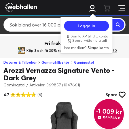
Logga in
Samla XP till ditt konto
Spara kvitton digitalt
Fri frakt över 800 kr.
Inte medlem?
Skapa konto
Köp 3 och få 30% rabatt
med rabattkoden 3Gives30
Datorer & Tillbehör
Gamingtillbehör
Gamingstol
Arozzi Vernazza Signature Vento -
Dark Grey
Gamingstol
/
Artikelnr: 369857 (1047661)
4.7
(6)
Spara
-1 009 kr
KAMPANJ!