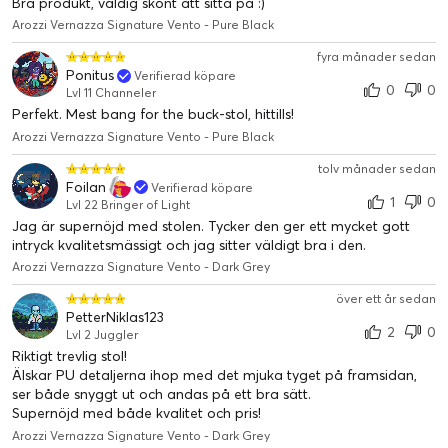
nackstödskudde för att stödja nacke och huvud.
Bra produkt, väldig skönt att sitta på :)
Arozzi Vernazza Signature Vento - Pure Black
Flerdimensionella armstöd
fyra månader sedan
De vadderade armstöden kan inte bara röra sig upp och ner. De
Ponitus
Verifierad köpare
kan glida framåt och bakåt och rotera in och ut. För den som
0
0
Lvl 11 Channeler
vill hitta den bästa positionen för armstöden är denna 3-
Perfekt. Mest bang for the buck-stol, hittills!
dimensionella stil vår mest justerbara.
Arozzi Vernazza Signature Vento - Pure Black
tolv månader sedan
Foilan
Verifierad köpare
1
0
Lvl 22 Bringer of Light
Jag är supernöjd med stolen. Tycker den ger ett mycket gott
intryck kvalitetsmässigt och jag sitter väldigt bra i den.
Arozzi Vernazza Signature Vento - Dark Grey
över ett år sedan
PetterNiklas123
2
0
Lvl 2 Juggler
Riktigt trevlig stol!
Älskar PU detaljerna ihop med det mjuka tyget på framsidan,
ser både snyggt ut och andas på ett bra sätt.
Supernöjd med både kvalitet och pris!
Arozzi Vernazza Signature Vento - Dark Grey