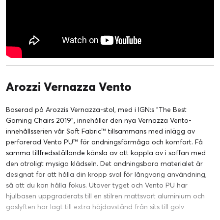
Arozzi Vernazza Vento
Baserad på Arozzis Vernazza-stol, med i IGN:s "The Best
Gaming Chairs 2019", innehåller den nya Vernazza Vento-
innehållsserien vår Soft Fabric™ tillsammans med inlägg av
perforerad Vento PU™ för andningsförmåga och komfort. Få
samma tillfredsställande känsla av att koppla av i soffan med
den otroligt mysiga klädseln. Det andningsbara materialet är
designat för att hålla din kropp sval för långvarig användning,
så att du kan hålla fokus. Utöver tyget och Vento PU har
hjulbasen uppgraderats till en stilren mattsvart aluminium och
gaslyften har lagt till extra höjdavstånd från sits till golv