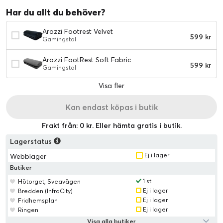
Har du allt du behöver?
Arozzi Footrest Velvet
599 kr
Gamingstol
Arozzi FootRest Soft Fabric
599 kr
Gamingstol
Visa fler
Kan endast köpas i butik
Frakt från: 0 kr. Eller hämta gratis i butik.
Lagerstatus
Ej i lager
Webblager
Butiker
1 st
Hötorget, Sveavägen
Ej i lager
Bredden (InfraCity)
Ej i lager
Fridhemsplan
Ej i lager
Ringen
Visa alla butiker