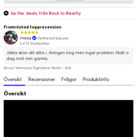
Se fler deals från Back to Reality
Framröstad topprecension
mesa
Verifierad köpare
Lvl 21 Voidwalker
Jäkla skön att sitta i. Aningen hög men inget problem. Natt o
dag mot min gamla.
Arozzi Vernazza Signature Vento - Ash
Översikt
Recensioner
Frågor
Produktinfo
Översikt