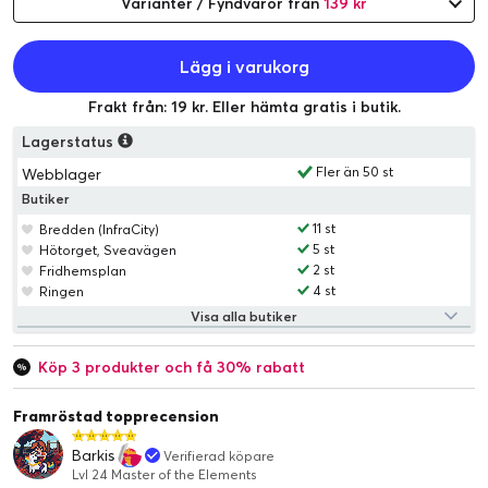
Varianter / Fyndvaror från
139 kr
Lägg i varukorg
Frakt från: 19 kr. Eller hämta gratis i butik.
Lagerstatus
Fler än 50 st
Webblager
Butiker
11 st
Bredden (InfraCity)
5 st
Hötorget, Sveavägen
2 st
Fridhemsplan
4 st
Ringen
Visa alla butiker
Köp 3 produkter och få 30% rabatt
Framröstad topprecension
Barkis
Verifierad köpare
Lvl 24 Master of the Elements