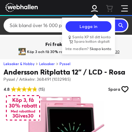
Logga in
Samla XP till ditt konto
Spara kvitton digitalt
Fri frakt över 800 kr.
Inte medlem?
Skapa konto
Köp 3 och få 30% rabatt
med rabattkoden 3Gives30
Leksaker & Hobby
Leksaker
Pyssel
Andersson Ritplatta 12" / LCD - Rosa
Pyssel
/
Artikelnr: 368491 (1032985)
4.8
(15)
Spara