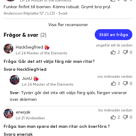
Lvl 24 Master of the Elements
Funkar finfint till barnen. Känns robust. Grymt bra pryl.
Andersson Ritplatta 12" / LCD - Svart
Visa fler recensioner
Frågor & svar
(2)
Ställ en fråga
ungefär ett år sedan
HackSiegfried
2
0
Lvl 24 Master of the Elements
Fråga: Går det att välja färg när man ritar?
Svara HackSiegfried
nio månader sedan
JonU
3
0
Lvl 24 Master of the Elements
Svar:
Tyvärr går det inte att välja färg själv, färgen varierar
över skärmen
tio månader sedan
enerjak
2
0
Lvl 21 Voidwalker
Fråga: kan man spara det man ritar och överföra ?
Svara enerjak