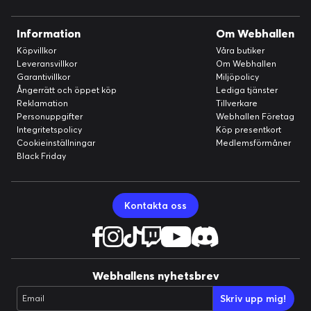
Information
Om Webhallen
Köpvillkor
Våra butiker
Leveransvillkor
Om Webhallen
Garantivillkor
Miljöpolicy
Ångerrätt och öppet köp
Lediga tjänster
Reklamation
Tillverkare
Personuppgifter
Webhallen Företag
Integritetspolicy
Köp presentkort
Cookieinställningar
Medlemsförmåner
Black Friday
Kontakta oss
Webhallens nyhetsbrev
Skriv upp mig!
Email