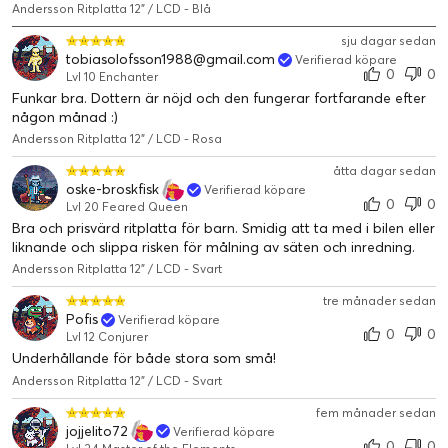
Andersson Ritplatta 12" / LCD - Blå
sju dagar sedan
tobiasolofsson1988@gmail.com
Verifierad köpare
0
0
Lvl 10 Enchanter
Funkar bra. Dottern är nöjd och den fungerar fortfarande efter
någon månad :)
Andersson Ritplatta 12" / LCD - Rosa
åtta dagar sedan
oske-broskfisk
Verifierad köpare
0
0
Lvl 20 Feared Queen
Bra och prisvärd ritplatta för barn. Smidig att ta med i bilen eller
liknande och slippa risken för målning av säten och inredning.
Andersson Ritplatta 12" / LCD - Svart
tre månader sedan
Pofis
Verifierad köpare
0
0
Lvl 12 Conjurer
Underhållande för både stora som små!
Andersson Ritplatta 12" / LCD - Svart
fem månader sedan
jojjelito72
Verifierad köpare
0
0