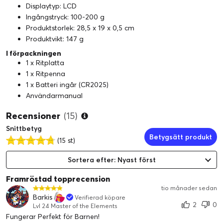
Displaytyp: LCD
Ingångstryck: 100-200 g
Produktstorlek: 28,5 x 19 x 0,5 cm
Produktvikt: 147 g
I förpackningen
1 x Ritplatta
1 x Ritpenna
1 x Batteri ingår (CR2025)
Användarmanual
Recensioner
(15)
Snittbetyg
Betygsätt produkt
(15 st)
Sortera efter: Nyast först
Framröstad topprecension
tio månader sedan
Barkis
Verifierad köpare
2
0
Lvl 24 Master of the Elements
Fungerar Perfekt för Barnen!