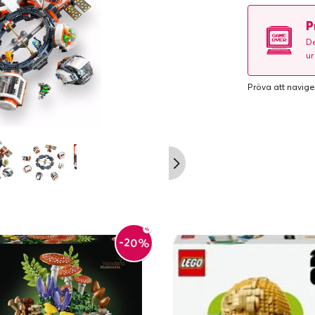
P
De
ur
Pröva att navige
-20%