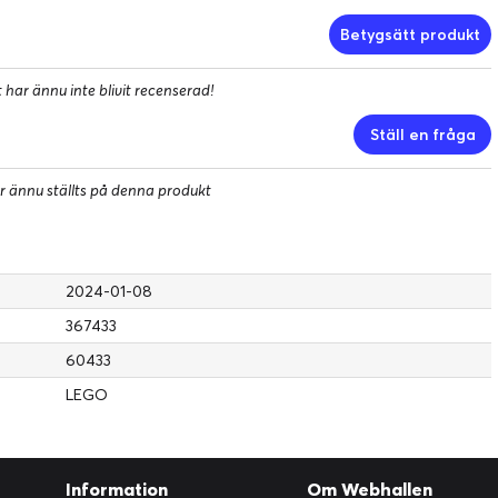
Betygsätt produkt
har ännu inte blivit recenserad!
Ställ en fråga
r ännu ställts på denna produkt
2024-01-08
367433
60433
LEGO
Massor av kosmiska detaljer
En utomjordisk lekupplevelse
Den futuristiska rymdringen är ett kretsande ankare för dockning
av rymdfarkoster och rumskapslar, med en satellit, rymdcykel,
Information
Om Webhallen
rymdfärja, forskningslabb, reparationsverkstad, kök,