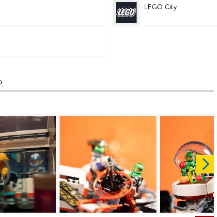
LEGO City
o