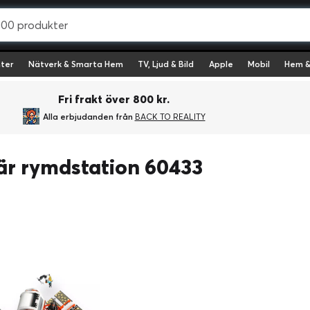
ter
Nätverk & Smarta Hem
TV, Ljud & Bild
Apple
Mobil
Hem &
Fri frakt över 800 kr.
Alla erbjudanden från
BACK TO REALITY
r rymdstation 60433