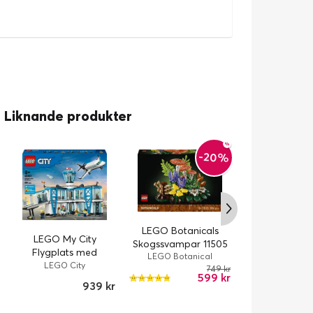
Liknande produkter
-20%
LEGO Botanicals
LEGO My City
Skogssvampar 11505
Flygplats med
LEGO Botanical
flygplan 60502
LEGO City
Collection
749 kr
599 kr
939 kr
LEGO Editions
Officiell poka