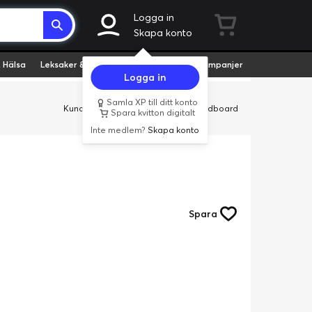
Logga in
Skapa konto
 Hälsa
Leksaker & Hobby
Fyndvaror
Kampanjer
Logga in
Samla XP till ditt konto
Kundservice
Butiker
Företag
Cardboard
Spara kvitton digitalt
Inte medlem?
Skapa konto
Spara