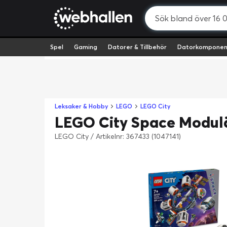
Spel
Gaming
Datorer & Tillbehör
Datorkomponen
Leksaker & Hobby
LEGO
LEGO City
LEGO City Space Modulä
LEGO City
/
Artikelnr: 367433 (1047141)