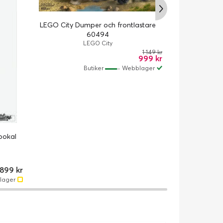
LEGO City Dumper och frontlastare
60494
LEGO City
LEGO City G
1 149 kr
999 kr
Butiker
Webblager
 pokal
 899 kr
lager