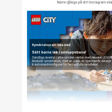
Nämn @lego på ditt Instagram inlägg
Rymdstation att leka med
Sätt barns lek i omloppsbana!
Oändliga äventyr i yttre rymden väntar med leksetet LEGO®
Modulär rymdstation, med en galax av spännande detaljer
6 astronautminifigurer för fantasifulla rymdlekar.