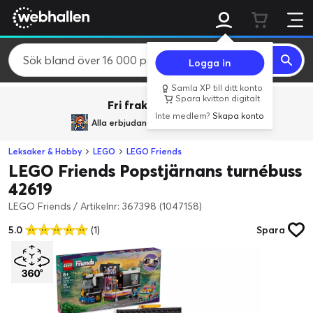
Logga in
Samla XP till ditt konto
Spara kvitton digitalt
Fri frakt över 800 kr.
Inte medlem?
Skapa konto
Alla erbjudanden från
BACK TO REALITY
Leksaker & Hobby
LEGO
LEGO Friends
LEGO Friends Popstjärnans turnébuss
42619
LEGO Friends
/
Artikelnr: 367398 (1047158)
5.0
(1)
Spara