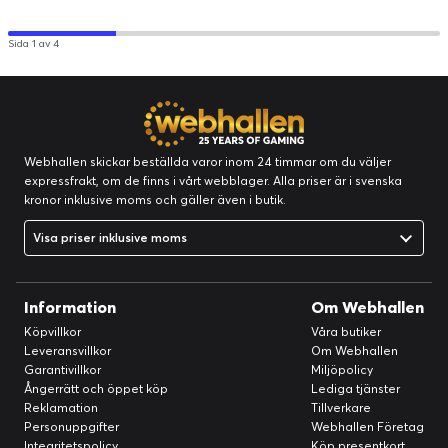
Sida 1 av 4
Byggbar turnébuss
Barn har roligt när de bygger turnébussen, som kan öppnas
framtill, på sidan och baktill för att avslöja detaljer inuti.
Webhallen skickar beställda varor inom 24 timmar om du väljer
expressfrakt, om de finns i vårt webblager. Alla priser är i svenska
kronor inklusive moms och gäller även i butik.
Visa priser inklusive moms
Information
Om Webhallen
Köpvillkor
Våra butiker
Leveransvillkor
Om Webhallen
Garantivillkor
Miljöpolicy
Ångerrätt och öppet köp
Lediga tjänster
Reklamation
Tillverkare
Personuppgifter
Webhallen Företag
Integritetspolicy
Köp presentkort