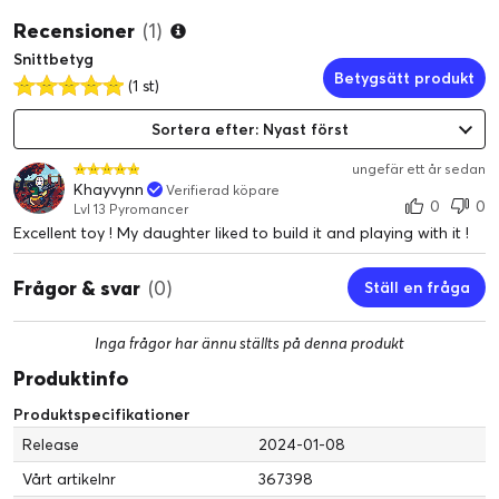
Recensioner
(1)
Snittbetyg
Betygsätt produkt
(1 st)
Sortera efter: Nyast först
ungefär ett år sedan
Khayvynn
Verifierad köpare
0
0
Lvl 13 Pyromancer
Excellent toy ! My daughter liked to build it and playing with it !
Frågor & svar
(0)
Ställ en fråga
Inga frågor har ännu ställts på denna produkt
Produktinfo
Produktspecifikationer
Release
2024-01-08
Vårt artikelnr
367398