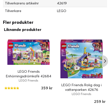
Tillverkarens artikelnr
42619
Tillverkare
LEGO
Ett set med massor av berättelser
Redo att erövra världen!
Fler produkter
Hjälp Paisley att skriva låtar i studion och använd sedan den
Liknande produkter
roterande spegeln för att visa hur hon förvandlas till
superstjärnan Ley-La.
LEGO Friends
Enhörningsdrömkafé 42684
LEGO Friends
LEGO Friends Rolig dag i
359 kr
vattenparken 42676
LEGO Friends
259 kr