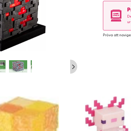
P
De
ur
Pröva att navige