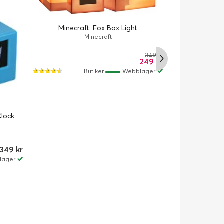
Minecraft: Fox Box Light
Minecraft
349 kr
249 kr
Butiker
Webblager
Clock
Minecraft
349 kr
lager