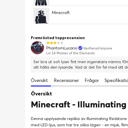
Minecraft
Framröstad topprecension
PhantomLucario
Verifierad köpare
Lvl 24 Master of the Elements
Ser bra ut och lyser fint men ingenstans nämns 10min
att hålla den lysande. Vad är det för fel med att d
Översikt
Recensioner
Frågor
Specifikati
Översikt
Minecraft - Illuminatin
Denna upplysande replika av Illuminating Redstone är 
med LED-ljus, som har tre olika lägen - en mjuk, fl