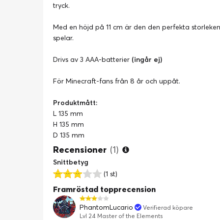
tryck.
Med en höjd på 11 cm är den den perfekta storleken 
spelar.
Drivs av 3 AAA-batterier
(ingår ej)
För Minecraft-fans från 8 år och uppåt.
Produktmått:
L 135 mm
H 135 mm
D 135 mm
Recensioner
(1)
Snittbetyg
(1 st)
Framröstad topprecension
PhantomLucario
Verifierad köpare
Lvl 24 Master of the Elements