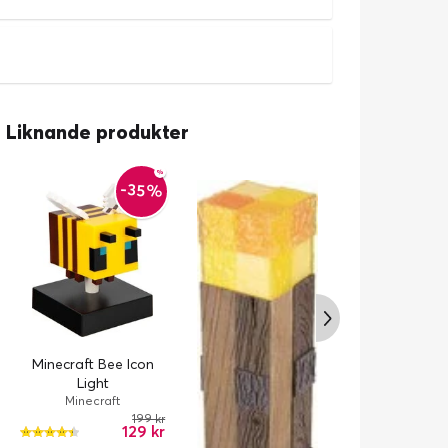
Liknande produkter
-35%
Minecraft Bee Icon
Minecraft Icon
Light
Alarm Clo
Minecraft
Minecraf
199 kr
129 kr