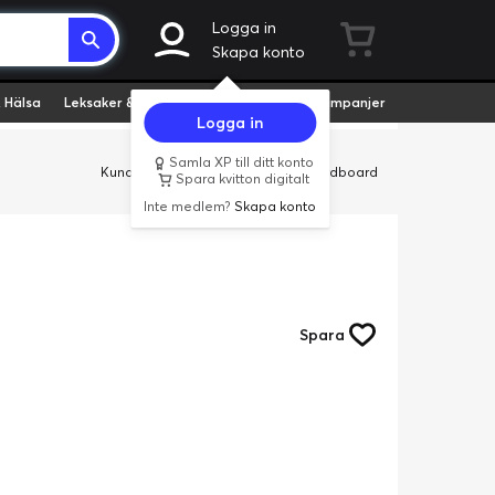
Logga in
Skapa konto
 Hälsa
Leksaker & Hobby
Fyndvaror
Kampanjer
Logga in
Samla XP till ditt konto
Kundservice
Butiker
Företag
Cardboard
Spara kvitton digitalt
Inte medlem?
Skapa konto
Spara