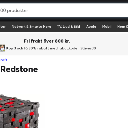
ter
Nätverk & Smarta Hem
TV, Ljud & Bild
Apple
Mobil
Hem &
Fri frakt över 800 kr.
Köp 3 och få 30% rabatt
med rabattkoden 3Gives30
raft
g Redstone