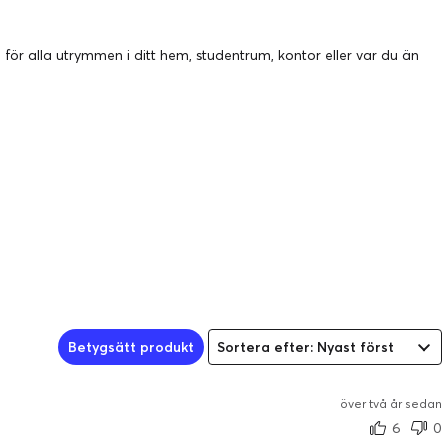
för alla utrymmen i ditt hem, studentrum, kontor eller var du än
Betygsätt produkt
Sortera efter: Nyast först
över två år sedan
6
0