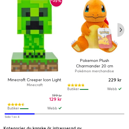
-35%
Pokemon Plush
Charmander 20 cm
Pokémon merchandise
229 kr
Minecraft Creeper Icon Light
Minecraft
Butiker
Webb
199 kr
129 kr
Butiker
Webb
Sida 1 av 4
Kategorier du kanske är intresserad av