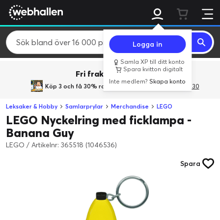
Logga in
Samla XP till ditt konto
Spara kvitton digitalt
Fri frakt över 800 kr.
Inte medlem?
Skapa konto
Köp 3 och få 30% rabatt
med rabattkoden 3Gives30
Leksaker & Hobby
Samlarprylar
Merchandise
LEGO
LEGO Nyckelring med ficklampa -
Banana Guy
LEGO
/
Artikelnr: 365518 (1046536)
Spara