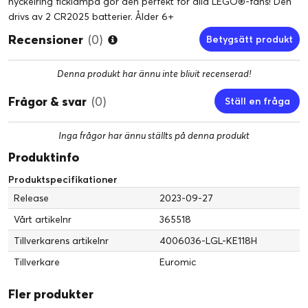
nyckelring ficklampa gör den perfekt för alla LEGO®-fans! Den
drivs av 2 CR2025 batterier. Ålder 6+
Recensioner
(0)
Betygsätt produkt
Denna produkt har ännu inte blivit recenserad!
Frågor & svar
(0)
Ställ en fråga
Inga frågor har ännu ställts på denna produkt
Produktinfo
Produktspecifikationer
Release
2023-09-27
Vårt artikelnr
365518
Tillverkarens artikelnr
4006036-LGL-KE118H
Tillverkare
Euromic
Fler produkter