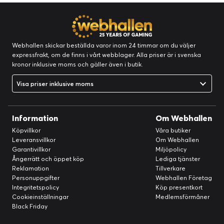
Mobil
Generationen
4G
mobilt bredband:
Webhallen skickar beställda varor inom 24 timmar om du väljer
Header
expressfrakt, om de finns i vårt webblager. Alla priser är i svenska
Produktlinje:
Apple Watch
kronor inklusive moms och gäller även i butik.
Märke:
Apple
Visa priser inklusive moms
Tillverkarens
A2982
modellnummer:
Modell:
Series 9 (GPS + Cellular)
Information
Om Webhallen
Tillverkare:
Apple
Köpvillkor
Våra butiker
Leveransvillkor
Om Webhallen
Bildskärm
Garantivillkor
Miljöpolicy
Färgstöd:
Färg
Ångerrätt och öppet köp
Lediga tjänster
Reklamation
Tillverkare
Hållbarhet
Personuppgifter
Webhallen Företag
Koldioxidavtryck:
0 kg koldioxidutsläpp
Integritetspolicy
Köp presentkort
Cookieinställningar
Medlemsförmåner
Black Friday