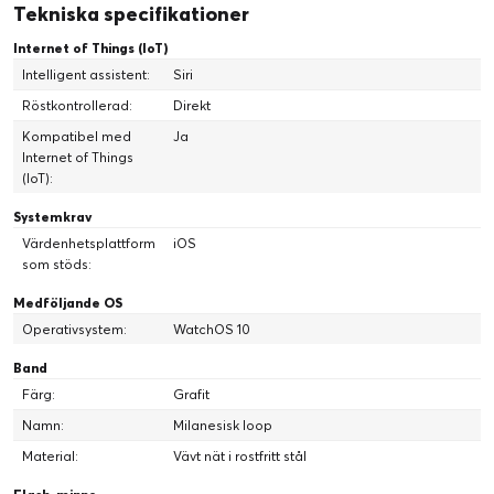
Tekniska specifikationer
Internet of Things (IoT)
Intelligent assistent:
Siri
Röstkontrollerad:
Direkt
Kompatibel med
Ja
Internet of Things
(IoT):
Systemkrav
Värdenhetsplattform
iOS
som stöds:
Medföljande OS
Operativsystem:
WatchOS 10
Band
Färg:
Grafit
Namn:
Milanesisk loop
Material:
Vävt nät i rostfritt stål