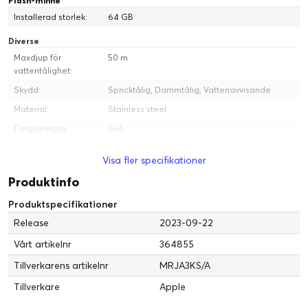
Flash-minne
Installerad storlek:
64 GB
Diverse
Maxdjup för
50 m
vattentålighet:
Skydd:
Spricktålig, Dammtålig, Vattenavvisande
Material:
Stainless steel
Färgkategori:
Grå
Batteri
Visa fler specifikationer
Körtid:
18 timmar
Produktinfo
Teknik:
Litiumjon
Produktspecifikationer
Fodral
Release
2023-09-22
Information om
Grafit rostfritt stål
boetten:
Vårt artikelnr
364855
Fodralets form:
Rektangulär
Tillverkarens artikelnr
MRJA3KS/A
Allmänt
Tillverkare
Apple
Produkttyp:
Smart klocka