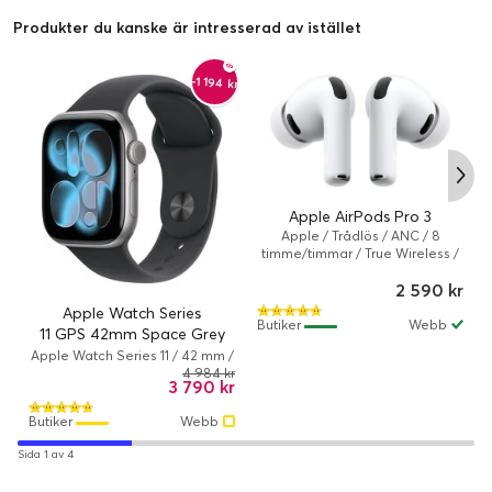
Produkter du kanske är intresserad av istället
-1 194 kr
Apple AirPods Pro 3
Apple / Trådlös / ANC / 8
timme/timmar / True Wireless /
Vit
2 590 kr
Apple Watch Series
Butiker
Webb
11 GPS 42mm Space Grey
Aluminium Case med Black
Apple Watch Series 11 / 42 mm /
Series 11 (GPS) / 100 %
4 984 kr
Sport Band - S/M
3 790 kr
återvunnet aluminium / Svart
Butiker
Webb
Sida 1 av 4