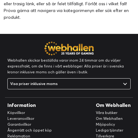
eller trasig länk, eller så är felet tillfälligt. Förlåt oss i vilket fall!
Pröva gärna att navigera via kategorimenyn eller
sök efter en
produkt
.
Webhallen skickar beställda varor inom 24 timmar om du väljer
expressfrakt, om de finns i vårt webblager. Alla priser är i svenska
kronor inklusive moms och gäller även i butik.
Visa priser inklusive moms
Information
Om Webhallen
Köpvillkor
Våra butiker
Leveransvillkor
Om Webhallen
Garantivillkor
Miljöpolicy
Ångerrätt och öppet köp
Lediga tjänster
Reklamation
Tillverkare