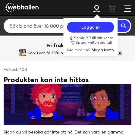
Logga in
Samla XP till ditt konto
Spara kvitton digitalt
Fri frakt över 800 kr.
Inte medlem?
Skapa konto
Köp 3 och få 30% rabatt
med rabattkoden 3Gives30
Felkod: 404
Produkten kan inte hittas
Sidan du vill besöka går inte att nå. Det kan vara en gammal