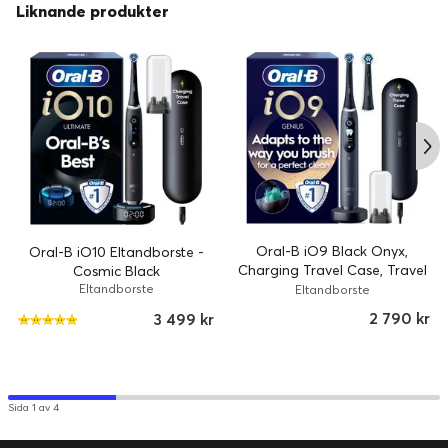
Liknande produkter
Oral-B iO9 Black Onyx,
Oral-B iO10 Eltandborste -
Charging Travel Case, Travel
Cosmic Black
Refill Holder, 1 Extra Refill
Eltandborste
Eltandborste
2 790 kr
3 499 kr
Sida 1 av 4