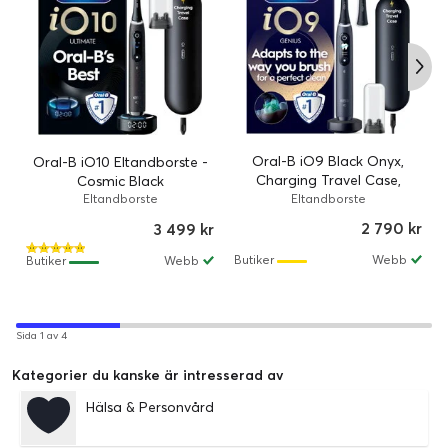
Oral-B iO9 Black Onyx,
Oral-B iO10 Eltandborste -
Charging Travel Case,
Cosmic Black
Travel Refill Holder, 1 Extra
Eltandborste
Eltandborste
Refill
2 790 kr
3 499 kr
Butiker
Webb
Butiker
Webb
Sida 1 av 4
Kategorier du kanske är intresserad av
Hälsa & Personvård