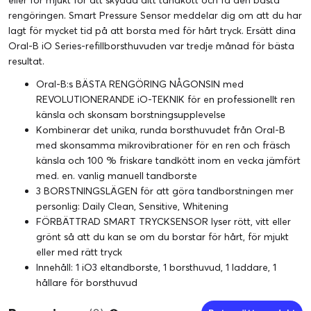
eller för mjukt för att skydda ditt tandkött och få den bästa
rengöringen. Smart Pressure Sensor meddelar dig om att du har
lagt för mycket tid på att borsta med för hårt tryck. Ersätt dina
Oral-B iO Series-refillborsthuvuden var tredje månad för bästa
resultat.
Oral-B:s BÄSTA RENGÖRING NÅGONSIN med
REVOLUTIONERANDE iO-TEKNIK för en professionellt ren
känsla och skonsam borstningsupplevelse
Kombinerar det unika, runda borsthuvudet från Oral-B
med skonsamma mikrovibrationer för en ren och fräsch
känsla och 100 % friskare tandkött inom en vecka jämfört
med. en. vanlig manuell tandborste
3 BORSTNINGSLÄGEN för att göra tandborstningen mer
personlig: Daily Clean, Sensitive, Whitening
FÖRBÄTTRAD SMART TRYCKSENSOR lyser rött, vitt eller
grönt så att du kan se om du borstar för hårt, för mjukt
eller med rätt tryck
Innehåll: 1 iO3 eltandborste, 1 borsthuvud, 1 laddare, 1
hållare för borsthuvud