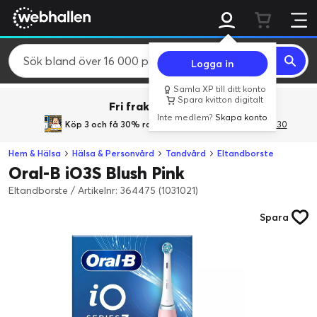
Logga in
Samla XP till ditt konto
Spara kvitton digitalt
Fri frakt över 800 kr.
Inte medlem?
Skapa konto
Köp 3 och få 30% rabatt
med rabattkoden 3Gives30
Hem & Hälsa
Hälsa & Personvård
Tandvård
Eltandborste
Oral-B iO3S Blush Pink
Eltandborste
/
Artikelnr: 364475 (1031021)
Spara