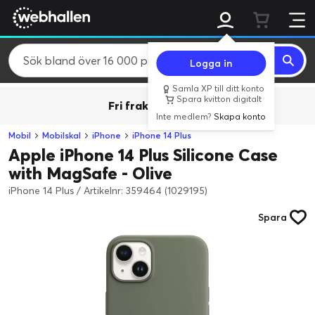
Logga in
Samla XP till ditt konto
Spara kvitton digitalt
Fri frakt över 800 kr.
Inte medlem?
Skapa konto
Mobil
Mobilskal
iPhone
iPhone 14 Plus
Apple iPhone 14 Plus Silicone Case
with MagSafe - Olive
iPhone 14 Plus
/
Artikelnr: 359464 (1029195)
Spara