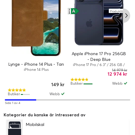
A
A
A
Produktblad
↑
↑
G
G
Apple iPhone 17 Pro 256GB
- Deep Blue
Lynge - iPhone 14 Plus - Tan
iPhone 17 Pro / 6.3" / 256 GB /
Dual-SIM / iOS 26 / Deep blue
iPhone 14 Plus
14 979 kr
12 974 kr
Butiker
Webb
149 kr
Butiker
Webb
Sida 1 av 4
Kategorier du kanske är intresserad av
Mobilskal