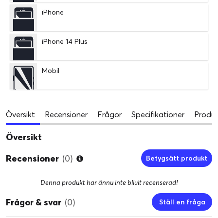
iPhone
iPhone 14 Plus
Mobil
Översikt
Recensioner
Frågor
Specifikationer
Produk
Översikt
Recensioner
(0)
Betygsätt produkt
Denna produkt har ännu inte blivit recenserad!
Frågor & svar
(0)
Ställ en fråga