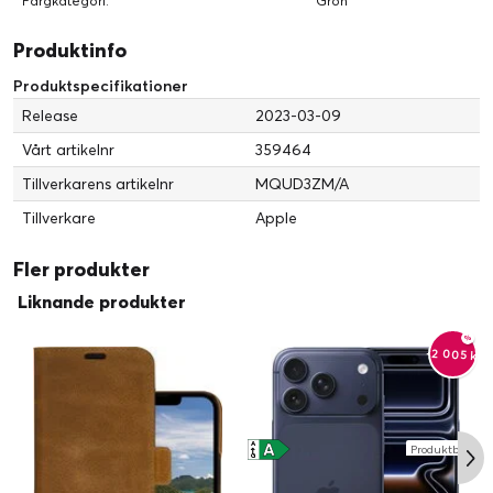
Färgkategori:
Grön
Produktinfo
Produktspecifikationer
Release
2023-03-09
Vårt artikelnr
359464
Tillverkarens artikelnr
MQUD3ZM/A
Tillverkare
Apple
Fler produkter
Liknande produkter
-2 005 kr
A
A
Produktblad
↑
G