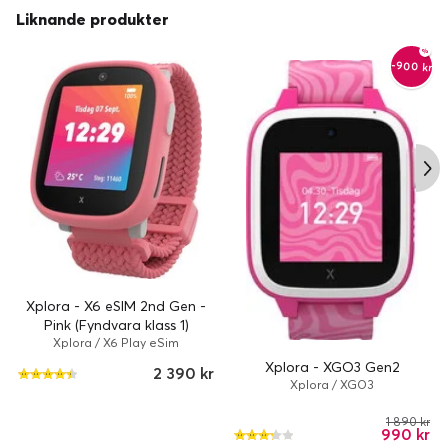
Liknande produkter
-900 kr
Xplora - X6 eSIM 2nd Gen -
Pink (Fyndvara klass 1)
Xplora / X6 Play eSim
Xplora - XGO3 Gen2
2 390 kr
Xplora / XGO3
1 890 kr
990 kr