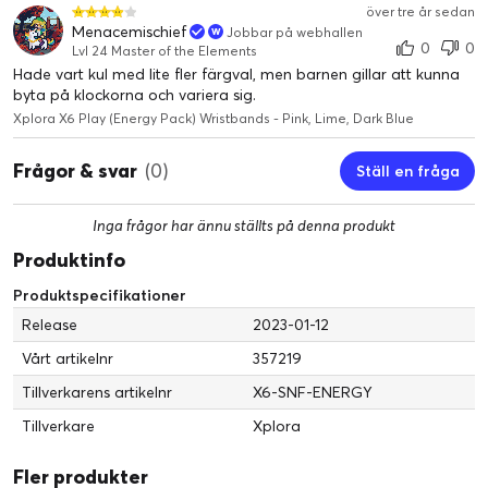
över tre år sedan
Menacemischief
Jobbar på webhallen
0
0
Lvl 24 Master of the Elements
Hade vart kul med lite fler färgval, men barnen gillar att kunna
byta på klockorna och variera sig.
Xplora X6 Play (Energy Pack) Wristbands - Pink, Lime, Dark Blue
Frågor & svar
(0)
Ställ en fråga
Inga frågor har ännu ställts på denna produkt
Produktinfo
Produktspecifikationer
Release
2023-01-12
Vårt artikelnr
357219
Tillverkarens artikelnr
X6-SNF-ENERGY
Tillverkare
Xplora
Fler produkter