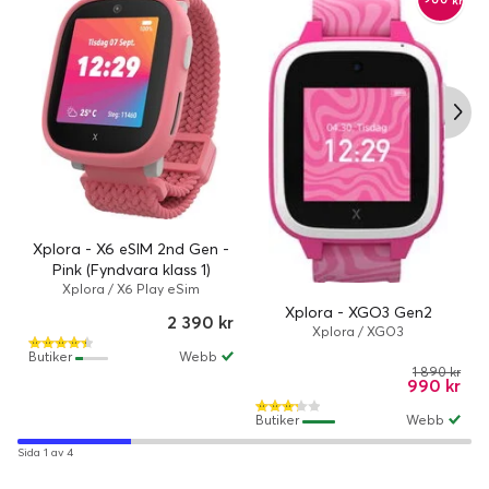
Xplora - X6 eSIM 2nd Gen -
Pink (Fyndvara klass 1)
Xplora / X6 Play eSim
Xplora - XGO3 Gen2
2 390 kr
Xplora / XGO3
Butiker
Webb
1 890 kr
990 kr
Butiker
Webb
Sida 1 av 4