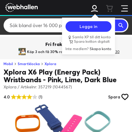
Logga in
Samla XP till ditt konto
Spara kvitton digitalt
Fri frakt över 800 kr.
Inte medlem?
Skapa konto
Köp 3 och få 30% rabatt
med rabattkoden 3Gives30
Mobil
Smartklocka
Xplora
Xplora X6 Play (Energy Pack)
Wristbands - Pink, Lime, Dark Blue
Xplora
/
Artikelnr: 357219 (1044567)
4.0
(1)
Spara