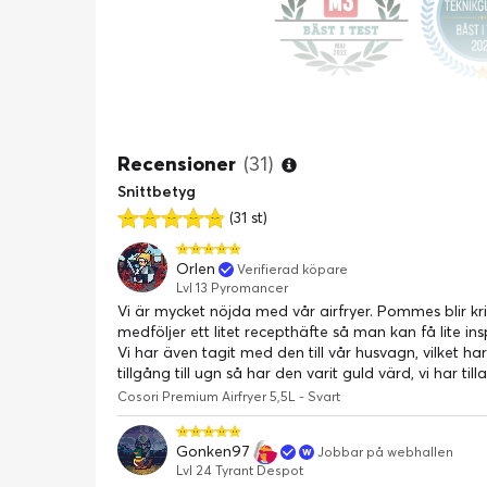
Cosori Premium Airfryer
Recensioner
(31)
Cosori Premium är en enastående airfryer i en klass
Snittbetyg
funktioner som överträffar alla konkurrenter. Det 
(31 st)
modellerna i världen med 4,7 av 5 stjärnor baser
dessutom tävlat mot varumärken som Philips airfry
Orlen
Verifierad köpare
skriver
"Cosori Airfryer slutade aldrig överraska oss. D
Lvl 13 Pyromancer
mycket mer."
Vi är mycket nöjda med vår airfryer. Pommes blir kr
medföljer ett litet recepthäfte så man kan få lite i
Vi har även tagit med den till vår husvagn, vilket ha
Prisbelönt
tillgång till ugn så har den varit guld värd, vi har ti
Cosori Premium vann 2019 Red Dot Design Award u
Cosori Premium Airfryer 5,5L - Svart
testats av både konsumentmagasinet.se och tekni
Gonken97
11 unika förinställningar
Jobbar på webhallen
Lvl 24 Tyrant Despot
Cosori Premium Airfryer har 11 unika förhandsin