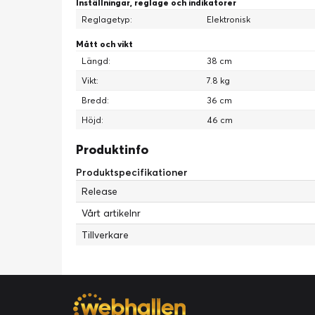
Inställningar, reglage och indikatorer
Reglagetyp:
Elektronisk
Mått och vikt
Längd:
38 cm
Vikt:
7.8 kg
Bredd:
36 cm
Höjd:
46 cm
Produktinfo
Produktspecifikationer
Release
Vårt artikelnr
Tillverkare