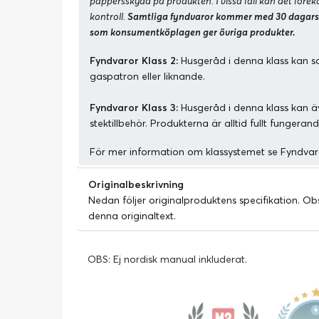
pappersskydd på produkten. I vissa fall kan det fö
kontroll.
Samtliga fyndvaror kommer med 30 dagars
som konsumentköplagen ger övriga produkter.
Fyndvaror Klass 2:
Husgeråd i denna klass kan sa
gaspatron eller liknande.
Fyndvaror Klass 3:
Husgeråd i denna klass kan äve
stektillbehör. Produkterna är alltid fullt fungera
För mer information om klassystemet se
Fyndvar
Originalbeskrivning
Nedan följer originalproduktens specifikation. Obse
denna originaltext.
OBS: Ej nordisk manual inkluderat.