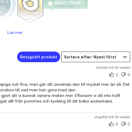
Läs mer
 för sig själv. Detta är en airfryer i toppkvalitet med unika
Betygsätt produkt
Sortera efter: Nyast först
finns anledning till att detta i dagsläget är en av de bästsäljande
at på över 68 000 kundrecensioner. Inte nog med det, den har
nästan två år sedan
er och vunnit Bäst i test 2022-priset av teknikguide.se. som
2
0
en är en helt komplett airfryer med alla funktioner du vill ha, plus
ispiga och fina, men går att använda den till mycket mer än så. Det
nspiration till vad man kan göra med den.
r gjort att vi kunnat variera maten mer. Eftersom vi då inte haft
llagat allt från pommes och kyckling till att baka sockerkaka.
nder för världens bäst designade airfryer. Den har också
kguide.se där Cosori Premium vann “Bäst-i-test 2021” av båda.
ungefär två år sedan
0
0
ställningar som aktiveras med ett enda knapptryck. Dessa program