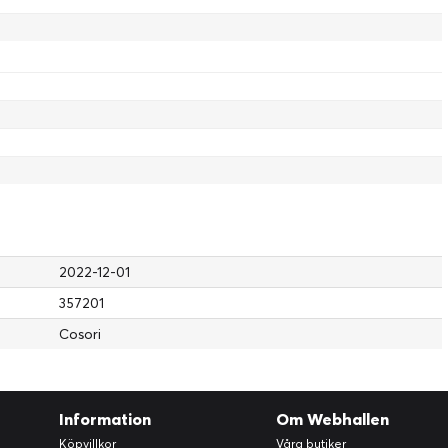
2022-12-01
357201
Cosori
Information
Om Webhallen
Köpvillkor
Våra butiker