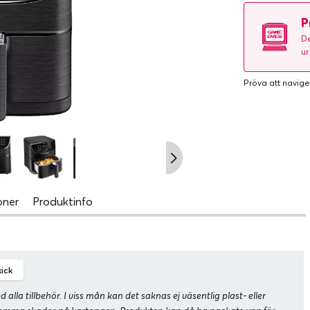
P
De
ur
Pröva att navige
oner
Produktinfo
ick
la tillbehör. I viss mån kan det saknas ej väsentlig plast- eller