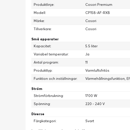
Produktlinje:
Cosori Premium
Modell:
CP158-AF-RXB
Märke:
Cosori
Tillverkare:
Cosori
Små apparater
Kapacitet:
5.5 liter
Variabel temperatur:
Ja
Antal program:
11
Produkttyp:
Varmluftsfritös
Funktion och inställningar:
Värmehållningsfunktion, Ef
Ström
Strömförbrukning:
1700 W
Spänning:
220 - 240 V
Diverse
Färgkategori:
Svart