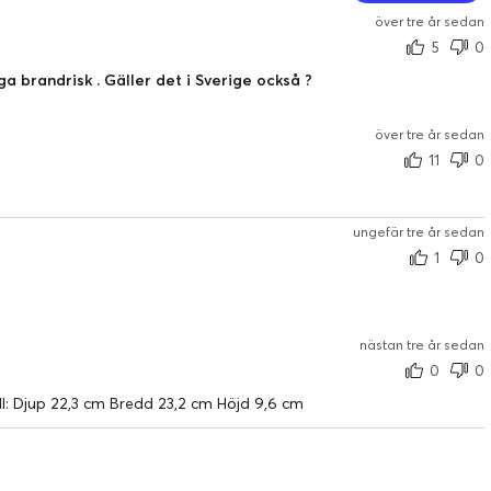
över tre år sedan
5
0
a brandrisk . Gäller det i Sverige också ?
över tre år sedan
11
0
ungefär tre år sedan
1
0
nästan tre år sedan
0
0
ill: Djup 22,3 cm Bredd 23,2 cm Höjd 9,6 cm