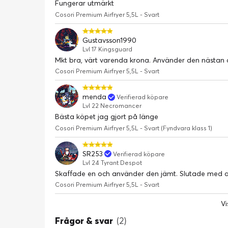
Fungerar utmärkt
är biff, kyckling, skaldjur, räkor, bacon, fryst mat
Cosori Premium Airfryer 5,5L - Svart
Snabbare och bättre kvalitet
Gustavsson1990
RapidHeat-teknologin ger 360° uppvärmning vilke
Lvl 17 Kingsguard
snabbare än en traditionell ugn. Andra funktion
Mkt bra, värt varenda krona. Använder den nästan 
Shake Reminder.
Cosori Premium Airfryer 5,5L - Svart
90% mindre fett
Cosori Premium airfryer kan anpassa de flesta mat
menda
Verifierad köpare
Lvl 22 Necromancer
Temperaturen kan justeras från 80 — 205 °C oc
Bästa köpet jag gjort på länge
fortfarande krispiga resultat.
Cosori Premium Airfryer 5,5L - Svart (Fyndvara klass 1)
Kapacitet på 2,2 kg / 5,5 L (2-5 personer)
Cosoris rymliga matkorgar på 5,5 liter gör att du 
SR253
Verifierad köpare
Lvl 24 Tyrant Despot
hel kyckling på 2,2 kg, vilket motsvarar en familj
Skaffade en och använder den jämt. Slutade med att 
cm), Höjd (30 cm).
Cosori Premium Airfryer 5,5L - Svart
Lätt att rengöra
Vi
De uttagbara, non-stickkorgarna är mycket lätta
Frågor & svar
(2)
eller stoppas direkt i diskmaskinen. Använd inte s