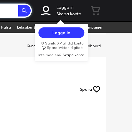
Logga in
Skapa konto
 Hälsa
Leksaker & Hobby
Fyndvaror
Kampanjer
Logga in
Samla XP till ditt konto
Kundservice
Butiker
Företag
Cardboard
Spara kvitton digitalt
Inte medlem?
Skapa konto
Spara