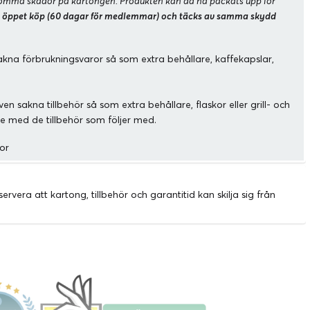
rekomma skador på kartongen. Produkten kan då ha packats upp för
 öppet köp (60 dagar för medlemmar) och täcks av samma skydd
kna förbrukningsvaror så som extra behållare, kaffekapslar,
n sakna tillbehör så som extra behållare, flaskor eller grill- och
nde med de tillbehör som följer med.
or
rvera att kartong, tillbehör och garantitid kan skilja sig från