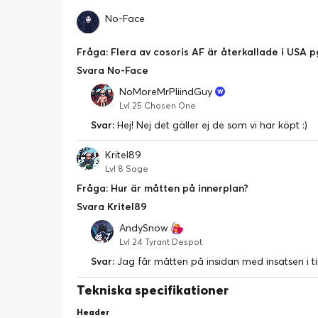
förstöras.
No-Face
PAKETET INNEHÅLLER
Cosori Premium
Fråga: Flera av cosoris AF är återkallade i USA pg
Matkorg
Svara No-Face
Grillgaller med 5 spett
NoMoreMrPliindGuy
Lvl 25 Chosen One
Svar:
Hej! Nej det gäller ej de som vi har köpt :)
Kritel89
Lvl 8 Sage
Fråga: Hur är måtten på innerplan?
Svara Kritel89
AndySnow
Lvl 24 Tyrant Despot
Svar:
Jag får måtten på insidan med insatsen i t
Tekniska specifikationer
Header