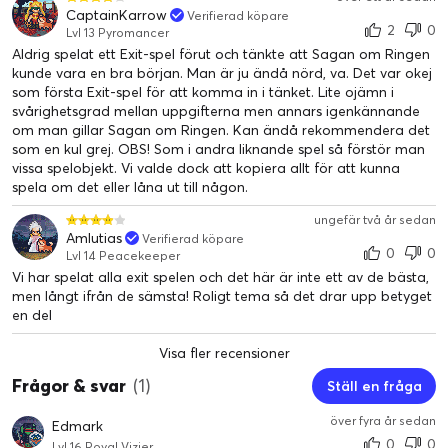
CaptainKarrow
Verifierad köpare
2
0
Lvl 13 Pyromancer
Aldrig spelat ett Exit-spel förut och tänkte att Sagan om Ringen
kunde vara en bra början. Man är ju ändå nörd, va. Det var okej
som första Exit-spel för att komma in i tänket. Lite ojämn i
svårighetsgrad mellan uppgifterna men annars igenkännande
om man gillar Sagan om Ringen. Kan ändå rekommendera det
som en kul grej. OBS! Som i andra liknande spel så förstör man
vissa spelobjekt. Vi valde dock att kopiera allt för att kunna
spela om det eller låna ut till någon.
ungefär två år sedan
Amlutias
Verifierad köpare
0
0
Lvl 14 Peacekeeper
Vi har spelat alla exit spelen och det här är inte ett av de bästa,
men långt ifrån de sämsta! Roligt tema så det drar upp betyget
en del
Visa fler recensioner
Frågor & svar
(1)
Ställ en fråga
över fyra år sedan
Edmark
0
0
Lvl 16 Royal Vizier