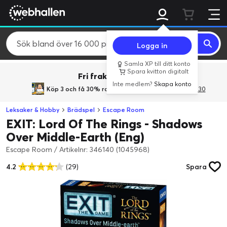
Logga in
Samla XP till ditt konto
Spara kvitton digitalt
Fri frakt över 800 kr.
Inte medlem?
Skapa konto
Köp 3 och få 30% rabatt
med rabattkoden 3Gives30
Leksaker & Hobby
Brädspel
Escape Room
EXIT: Lord Of The Rings - Shadows
Over Middle-Earth (Eng)
Escape Room
/
Artikelnr: 346140 (1045968)
4.2
(29)
Spara