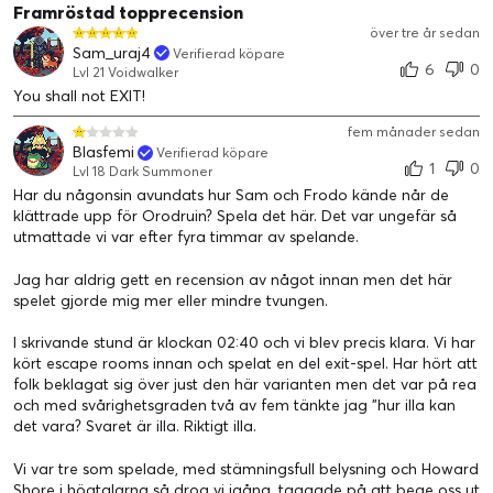
Framröstad topprecension
över tre år sedan
Sam_uraj4
Verifierad köpare
6
0
Lvl 21 Voidwalker
You shall not EXIT!
fem månader sedan
Blasfemi
Verifierad köpare
1
0
Lvl 18 Dark Summoner
Har du någonsin avundats hur Sam och Frodo kände når de
klättrade upp för Orodruin? Spela det här. Det var ungefär så
utmattade vi var efter fyra timmar av spelande.
Jag har aldrig gett en recension av något innan men det här
spelet gjorde mig mer eller mindre tvungen.
I skrivande stund är klockan 02:40 och vi blev precis klara. Vi har
kört escape rooms innan och spelat en del exit-spel. Har hört att
folk beklagat sig över just den här varianten men det var på rea
och med svårighetsgraden två av fem tänkte jag ”hur illa kan
det vara? Svaret är illa. Riktigt illa.
Vi var tre som spelade, med stämningsfull belysning och Howard
Shore i högtalarna så drog vi igång, taggade på att bege oss ut