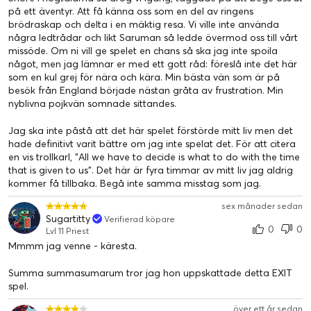
på ett äventyr. Att få känna oss som en del av ringens
brödraskap och delta i en mäktig resa. Vi ville inte använda
några ledtrådar och likt Saruman så ledde övermod oss till vårt
missöde. Om ni vill ge spelet en chans så ska jag inte spoila
något, men jag lämnar er med ett gott råd: föreslå inte det här
som en kul grej för nära och kära. Min bästa vän som är på
besök från England började nästan gråta av frustration. Min
nyblivna pojkvän somnade sittandes.
Jag ska inte påstå att det här spelet förstörde mitt liv men det
hade definitivt varit bättre om jag inte spelat det. För att citera
en vis trollkarl, ”All we have to decide is what to do with the time
that is given to us”. Det här är fyra timmar av mitt liv jag aldrig
kommer få tillbaka. Begå inte samma misstag som jag.
sex månader sedan
Sugartitty
Verifierad köpare
0
0
Lvl 11 Priest
Mmmm jag venne - käresta.
Summa summasumarum tror jag hon uppskattade detta EXIT
spel.
över ett år sedan