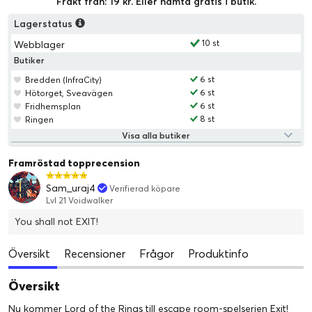
Frakt från: 19 kr. Eller hämta gratis i butik.
Lagerstatus
10 st
Webblager
Butiker
6 st
Bredden (InfraCity)
6 st
Hötorget, Sveavägen
6 st
Fridhemsplan
8 st
Ringen
Visa alla butiker
Framröstad topprecension
Sam_uraj4
Verifierad köpare
Lvl 21 Voidwalker
You shall not EXIT!
Översikt
Recensioner
Frågor
Produktinfo
Översikt
Nu kommer Lord of the Rings till escape room-spelserien Exit!