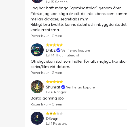
Lvl 15 Sentinel
Jag har haft många ”gamingstolar” genom åren.
Första jag kan säga är att de inte känns som samm
mellan dxracer, secretlabs m.m.
Riktigt bra kvalité, känns stabil och inbyggda stöd
konkurrenterna.
Razer Iskur - Green
Dribz
Verifierad köpare
Lvl 14 Thaumaturgist
Otroligt skön stol som håller för allt möjligt, lika sk
serier/film vid datorn.
Razer Iskur - Green
Shuhrat
Verifierad köpare
Lvl 6 Ranger
Bästa gaming stol
Razer Iskur - Green
D3vajn
Lvl 1 Peasant