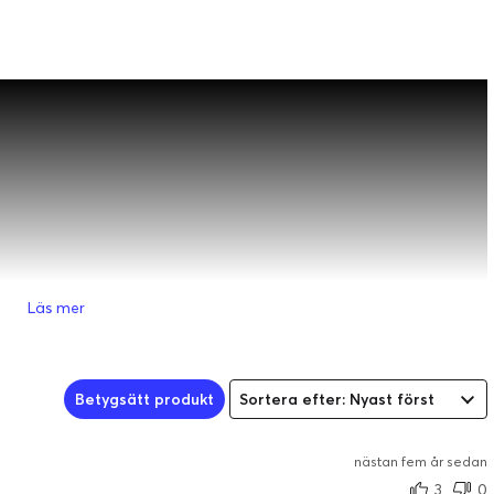
Läs mer
Betygsätt produkt
Sortera efter: Nyast först
nästan fem år sedan
3
0