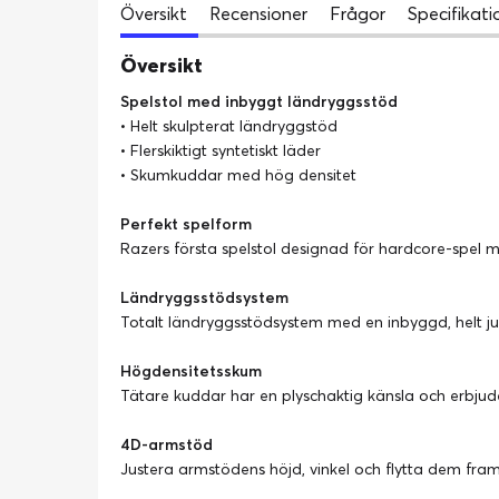
Översikt
Recensioner
Frågor
Specifikati
Översikt
Spelstol med inbyggt ländryggsstöd
• Helt skulpterat ländryggstöd
• Flerskiktigt syntetiskt läder
• Skumkuddar med hög densitet
Perfekt spelform
Razers första spelstol designad för hardcore-spel m
Ländryggsstödsystem
Totalt ländryggsstödsystem med en inbyggd, helt j
Högdensitetsskum
Tätare kuddar har en plyschaktig känsla och erbjud
4D-armstöd
Justera armstödens höjd, vinkel och flytta dem fram