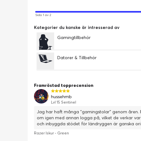
Sida 1 av 2
Kategorier du kanske är intresserad av
Gamingtillbehör
Datorer & Tillbehör
Framröstad topprecension
hussehmb
Lvl 15 Sentinel
Jag har haft många ”gamingstolar” genom åren. F
om igen med annan logga på, vilket de verkar vara 
och inbyggda stödet för ländryggen är ganska or
Razer Iskur - Green