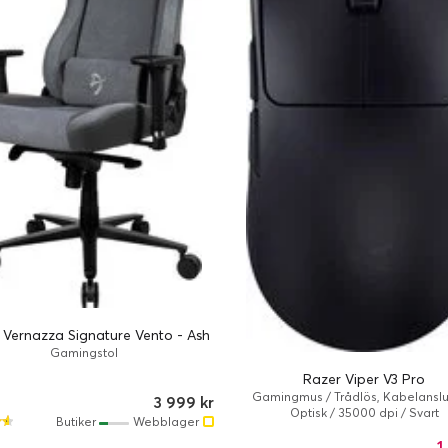
 Vernazza Signature Vento - Ash
Gamingstol
Razer Viper V3 Pro
Gamingmus / Trådlös, Kabelanslu
3 999 kr
Optisk / 35000 dpi / Svart
Butiker
Webblager
1