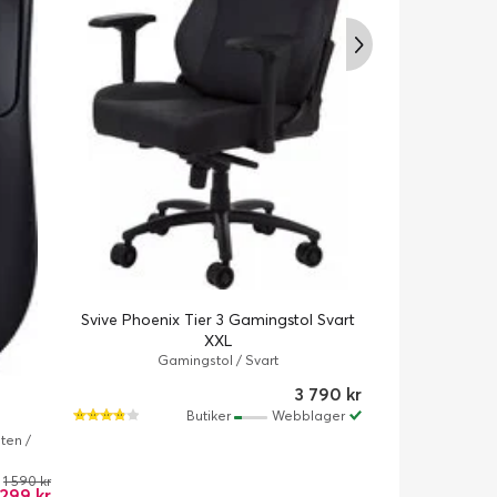
Svive Phoenix Tier 3 Gamingstol Svart
XXL
Svive Lynx T
Gamingstol / Svart
larg
Gami
3 790 kr
Butiker
Webblager
ten /
1 590 kr
 299 kr