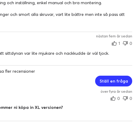
ing och inställning, enkel manual och bra montering.
ånger och smort alla skruvar, vart lite bättre men inte så pass att
nästan fem år sedan
1
0
tt sittdynan var lite mjukare och nackkudde är väl tjock.
sa fler recensioner
Ställ en fråga
över fyra år sedan
0
0
ommer ni köpa in XL versionen?