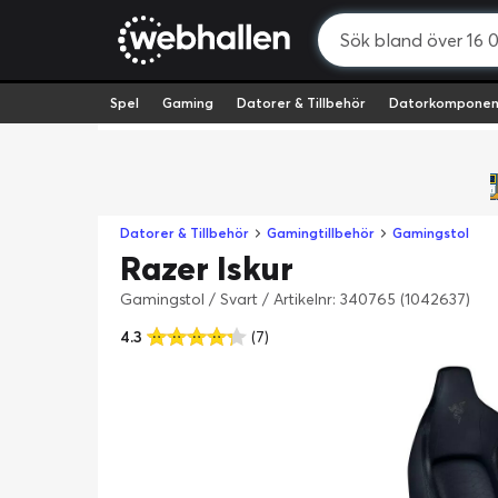
Spel
Gaming
Datorer & Tillbehör
Datorkomponen
Datorer & Tillbehör
Gamingtillbehör
Gamingstol
Razer Iskur
Gamingstol / Svart
/
Artikelnr: 340765 (1042637)
4.3
(7)