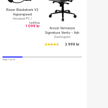
Razer Blackshark V2
Hyperspeed
Headset PC /
Kabelansluten, Trådlös /
1 699 kr
1 099 kr
70 timme/timmar /
Arozzi Vernazza
Headset
Signature Vento - Ash
Razer Viper 
Gamingstol
Gamingmus / Tr
Kabelansluten / 
3 999 kr
35000 dpi / 
1
Sida 1 av 4