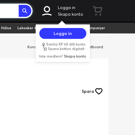
Logga in
Skapa konto
 Hälsa
Leksaker & Hobby
Fyndvaror
Kampanjer
Logga in
Samla XP till ditt konto
Kundservice
Butiker
Företag
Cardboard
Spara kvitton digitalt
Inte medlem?
Skapa konto
Spara