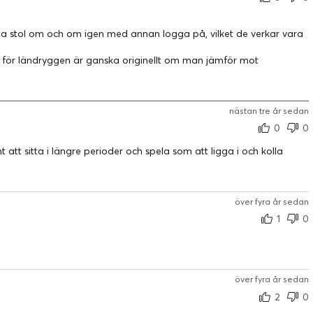
a stol om och om igen med annan logga på, vilket de verkar vara
et för ländryggen är ganska originellt om man jämför mot
nästan tre år sedan
0
0
önt att sitta i längre perioder och spela som att ligga i och kolla
över fyra år sedan
1
0
över fyra år sedan
2
0