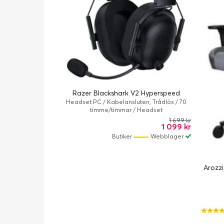
Razer Blackshark V2 Hyperspeed
Headset PC / Kabelansluten, Trådlös / 70
timme/timmar / Headset
1 699 kr
1 099 kr
Butiker
Webblager
Arozzi