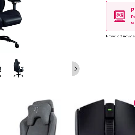
P
De
ur
Pröva att navige