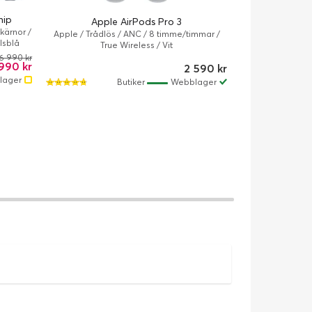
hip
Apple MacB
Apple AirPods Pro 3
-kärnor /
M5 / 13.6" / 2560 
Apple / Trådlös / ANC / 8 timme/timmar /
lsblå
16 GB / App
True Wireless / Vit
6 990 kr
990 kr
2 590 kr
lager
Butiker
Webblager