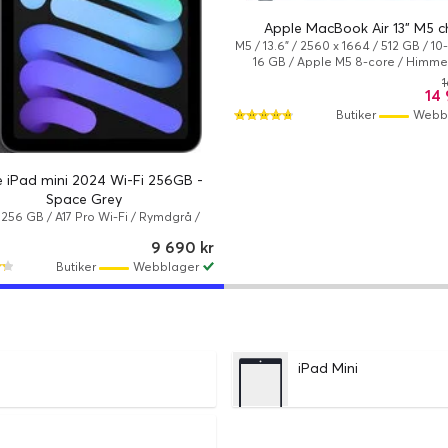
Apple MacBook Air 13" M5 c
M5 / 13.6" / 2560 x 1664 / 512 GB / 10
16 GB / Apple M5 8-core / Himme
1
14 
Butiker
Webb
 iPad mini 2024 Wi-Fi 256GB -
Space Grey
/ 256 GB / A17 Pro Wi-Fi / Rymdgrå /
Apple iPadOS 18
9 690 kr
Butiker
Webblager
iPad Mini