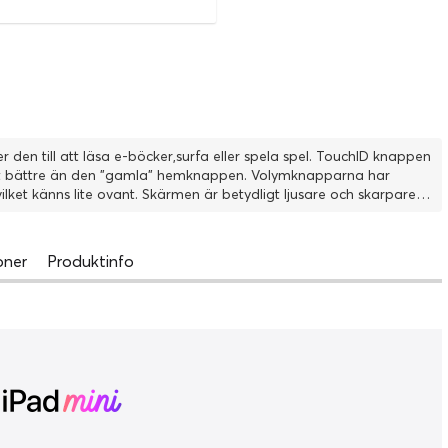
 den till att läsa e-böcker,surfa eller spela spel. TouchID knappen
ärt bättre än den "gamla" hemknappen. Volymknapparna har
lket känns lite ovant. Skärmen är betydligt ljusare och skarpare
nabb och rapp och batteritiden är också riktigt bra! Kan
oner
Produktinfo