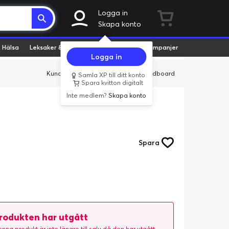
Logga in
Skapa konto
 Hälsa
Leksaker & Hobby
Fyndvaror
Kampanjer
Logga in
Kundservice
Butiker
Företag
Cardboard
Samla XP till ditt konto
Spara kvitton digitalt
Inte medlem?
Skapa konto
Spara
rodukten har utgått
nna produkt är inte längre till salu då den har utgått