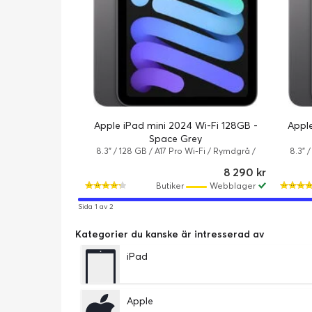
Apple iPad mini 2024 Wi-Fi 128GB -
Apple
Space Grey
8.3" / 128 GB / A17 Pro Wi-Fi / Rymdgrå /
8.3" 
Apple iPadOS 18
8 290 kr
Butiker
Webblager
Sida 1 av 2
Kategorier du kanske är intresserad av
iPad
Apple