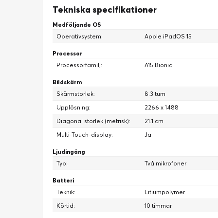
Tekniska specifikationer
Medföljande OS
Operativsystem:
Apple iPadOS 15
Processor
Processorfamilj:
A15 Bionic
Bildskärm
Skärmstorlek:
8.3 tum
Upplösning:
2266 x 1488
Diagonal storlek (metrisk):
21.1 cm
Multi-Touch-display:
Ja
Ljudingång
Typ:
Två mikrofoner
Batteri
Teknik:
Litiumpolymer
Körtid:
10 timmar