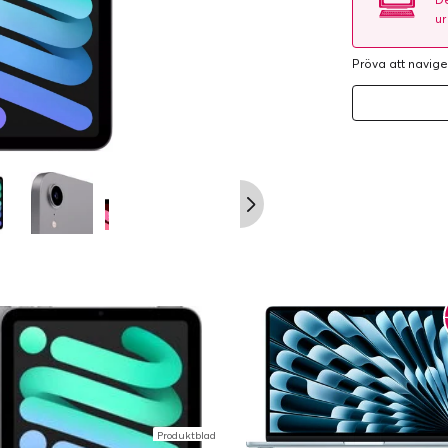
ur
Pröva att navige
Produktblad