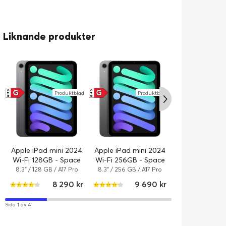
Liknande produkter
G
G
A
A
Produktblad
Produktblad
↑
↑
G
G
Apple MacBo
13" M5 ch
M5 / 13.6" / 2560
512 GB / 10-kärn
14
GB / Apple M5 8
Apple iPad mini 2024
Apple iPad mini 2024
Himmelsb
Wi-Fi 128GB - Space
Wi-Fi 256GB - Space
Grey
Grey
8.3" / 128 GB / A17 Pro
8.3" / 256 GB / A17 Pro
Wi-Fi / Rymdgrå / Apple
Wi-Fi / Rymdgrå / Apple
8 290 kr
9 690 kr
iPadOS 18
iPadOS 18
Sida 1 av 4