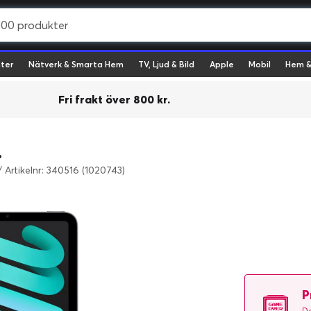
ter
Nätverk & Smarta Hem
TV, Ljud & Bild
Apple
Mobil
Hem &
Fri frakt över 800 kr.
.
/
Artikelnr: 340516 (1020743)
P
De