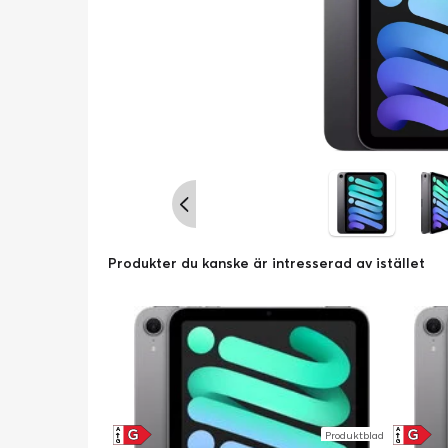
Produkter du kanske är intresserad av istället
G
G
A
A
Produktblad
↑
↑
G
G