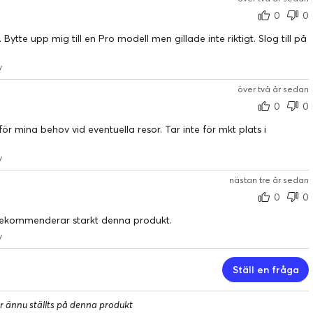
0
0
ytte upp mig till en Pro modell men gillade inte riktigt. Slog till på
y
över två år sedan
0
0
ör mina behov vid eventuella resor. Tar inte för mkt plats i
y
nästan tre år sedan
0
0
g rekommenderar starkt denna produkt.
y
Ställ en fråga
r ännu ställts på denna produkt