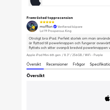
Framröstad topprecension
mofflon
Verifierad köpare
Lvl 19 Prosperous King
Otroligt bra iPad. Perfekt storlek om man använder
är flyttad till powerknappen och fungerar avsev
flyttats och sitter ovanpå bredvid powerknappen vi
än föregående generations iPad mini. iPaden känns s
Apple iPad Mini 6th gen. / 8.3" / 256GB / WiFi - Purple
verkligen rekommendera den!
Översikt
Recensioner
Frågor
Specifikati
Översikt