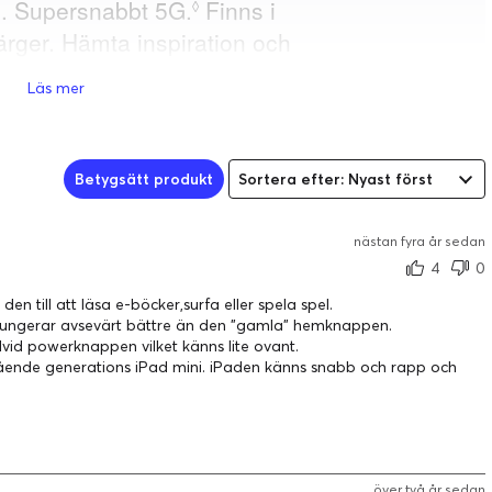
Läs mer
Betygsätt produkt
Sortera efter: Nyast först
nästan fyra år sedan
4
0
n till att läsa e-böcker,surfa eller spela spel.
 fungerar avsevärt bättre än den "gamla" hemknappen.
vid powerknappen vilket känns lite ovant.
gående generations iPad mini. iPaden känns snabb och rapp och
över två år sedan