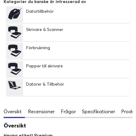
Kategorier du kanske är intresserad av
Datortillbehör
Skrivare & Scanner
Förbrukning
Papper till skrivare
Datorer & Tillbehör
Översikt
Recensioner
Frågor
Specifikationer
Produk
Översikt
Herma etikett Premium