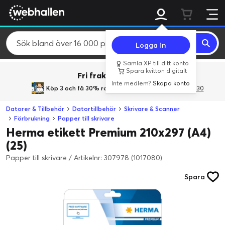
Logga in
Samla XP till ditt konto
Spara kvitton digitalt
Fri frakt över 800 kr.
Inte medlem?
Skapa konto
Köp 3 och få 30% rabatt
med rabattkoden 3Gives30
Datorer & Tillbehör
Datortillbehör
Skrivare & Scanner
Förbrukning
Papper till skrivare
Herma etikett Premium 210x297 (A4)
(25)
Papper till skrivare
/
Artikelnr: 307978 (1017080)
Spara