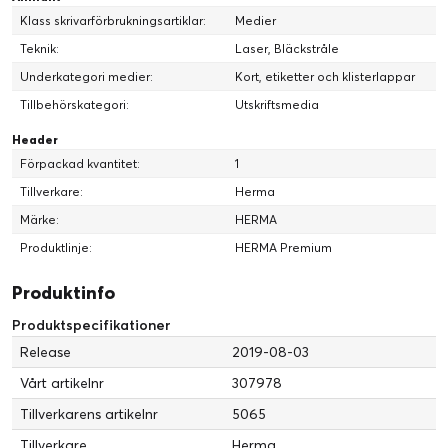
Klass skrivarförbrukningsartiklar:
Medier
Teknik:
Laser, Bläckstråle
Underkategori medier:
Kort, etiketter och klisterlappar
Tillbehörskategori:
Utskriftsmedia
Header
Förpackad kvantitet:
1
Tillverkare:
Herma
Märke:
HERMA
Produktlinje:
HERMA Premium
Produktinfo
Produktspecifikationer
Release
2019-08-03
Vårt artikelnr
307978
Tillverkarens artikelnr
5065
Tillverkare
Herma