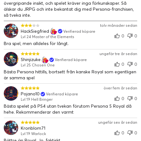
övergripande insikt, och spelet kräver inga förkunskaper. Så
älskar du JRPG och inte bekantat dig med Persona-franchisen,
så tveka inte.
tolv månader sedan
HackSiegfried
Verifierad köpare
0
0
Lvl 24 Master of the Elements
Bra spel, men alldeles för långt.
ungefär tre år sedan
Shinjizuke
Verifierad köpare
0
0
Lvl 25 Chosen One
Bästa Persona hittills, bortsett från kanske Royal som egentligen
är samma spel
över fem år sedan
Pojano10
Verifierad köpare
0
0
Lvl 19 Hell Bringer
Bästa spelet på PS4 utan tvekan förutom Persona 5 Royal då
hehe. Rekommenderar den varmt
ungefär sex år sedan
Kronblom71
0
0
Lvl 19 Warlock
Bättre än Royal. Jo, faktiskt.