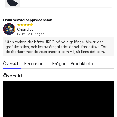
Framröstad topprecension
Cherryleaf
Lvl 19 Hell Bringer
Utan tvekan det bästa JRPG på väldigt länge. Älskar den
grafiska stilen, och karaktärsgalleriet är helt fantastiskt. För
de återkommande veteranerna, som vill, så finns det som
vanligt möjligheten att skapa sig den "Ultimata" persona,
genom att kombinera dem. Är du helt ny i franchisen, så är
Översikt
Recensioner
Frågor
Produktinfo
det här absolut det bästa tillfället - spelet leder dig tydligt
igenom grunderna så du får en övergripande insikt, och
Översikt
spelet kräver inga förkunskaper. Så älskar du JRPG och inte
bekantat dig med Persona-franchisen, så tveka inte.