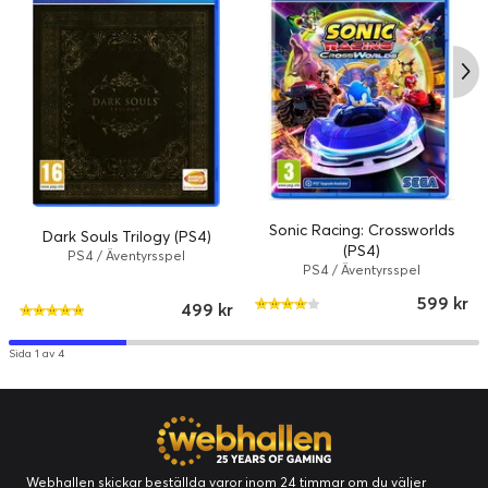
Sonic Racing: Crossworlds
Dark Souls Trilogy (PS4)
(PS4)
PS4 / Äventyrsspel
PS4 / Äventyrsspel
599 kr
499 kr
Sida 1 av 4
Webhallen skickar beställda varor inom 24 timmar om du väljer