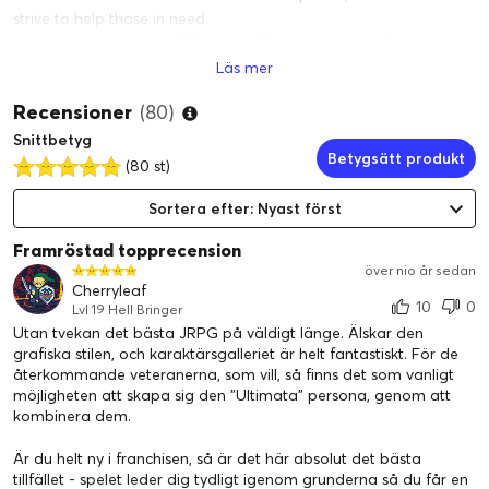
strive to help those in need.
Ultimately, the group of Phantom Thieves seeks to change their
day-to-day world to match their perception and see through
Läs mer
the masks modern-day society wears.
Recensioner
(80)
Features:
• Persona 5 marks the return of the award-winning franchise on
Snittbetyg
Betygsätt produkt
home consoles since the PS2 generation
(80 st)
• Fast-paced Japanese role-playing game mechanics, exciting
Sortera efter: Nyast först
action sequences
• Vibrantly stylized characters, enemies, and environments,
Framröstad topprecension
elegant anime-style cut-scenes
över nio år sedan
• Soundtrack featuring the fresh sounds of acid jazz composed
Cherryleaf
by the gifted Shoji Meguro
10
0
Lvl 19 Hell Bringer
• Overcome various obstacles with graceful Phantom Thief
Utan tvekan det bästa JRPG på väldigt länge. Älskar den
grafiska stilen, och karaktärsgalleriet är helt fantastiskt. För de
action. The simple-to-learn, but hard-to-master controls will be
återkommande veteranerna, som vill, så finns det som vanligt
enjoyed by newcomers and veteran Persona players alike.
möjligheten att skapa sig den "Ultimata" persona, genom att
kombinera dem.
Är du helt ny i franchisen, så är det här absolut det bästa
tillfället - spelet leder dig tydligt igenom grunderna så du får en