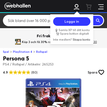
Logga in
Samla XP till ditt konto
Spara kvitton digitalt
Fri frakt över 800 kr.
Inte medlem?
Skapa konto
Köp 3 och få 30% rabatt
med rabattkoden 3Gives30
Spel
PlayStation 4
Rollspel
Persona 5
PS4 / Rollspel
/
Artikelnr: 265253
4.9
(80)
Spara