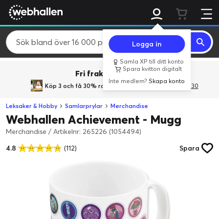
Logga in
Samla XP till ditt konto
Spara kvitton digitalt
Fri frakt över 800 kr.
Inte medlem?
Skapa konto
Köp 3 och få 30% rabatt
med rabattkoden 3Gives30
Leksaker & Hobby
Samlarprylar
Merchandise
Webhallen Achievement - Mugg
Merchandise
/
Artikelnr: 265226 (1054494)
4.8
(112)
Spara