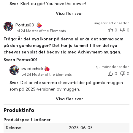
Svar:
Klart du gör! You have the power!
Visa fler svar
ungefär ett år sedan
Pontus001
0
0
Lvl 24 Master of the Elements
Fråga: Är det nya ikoner på denna eller är det samma som
på den gamla muggen? Det har ju kommit till en del nya
cheevos sen sist det begav sig med Achievment-muggen.
Svara Pontus001
sju månader sedan
swedechick
0
0
Lvl 24 Master of the Elements
Svar:
Det är inte samma cheevo-bilder på gamla muggen
som på 2025-versionen av muggen.
Visa fler svar
Produktinfo
Produktspecifikationer
Release
2025-06-05