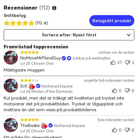
Recensioner
(112)
Snittbetyg
Betygsätt produkt
(112 st)
Sortera efter: Nyast först
Framröstad topprecension
nästan nio år sedan
NoMoreMrPliindGuy
Jobbar på webhallen
37
2
Lvl 25 Chosen One
Mäktigaste muggen.
ungefär två månader sedan
Si.K
Verifierad köpare
0
0
Lvl 24 Master of the Elements
Kul produkt, men det är tråkigt att kvaliteten på trycket inte
motsvarar det på produktbilden. Trycket är lågupplöst och
mattare än det som visas på produktbilderna.
fyra månader sedan
TheBuske
Verifierad köpare
0
0
Lvl 25 Chosen One
Ett måste för cheevohunters!