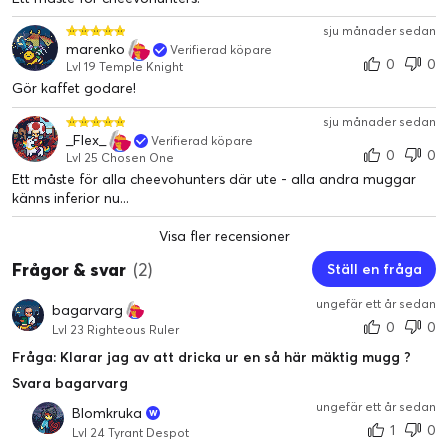
sju månader sedan
marenko
Verifierad köpare
0
0
Lvl 19 Temple Knight
Gör kaffet godare!
sju månader sedan
_Flex_
Verifierad köpare
0
0
Lvl 25 Chosen One
Ett måste för alla cheevohunters där ute - alla andra muggar
känns inferior nu...
Visa fler recensioner
Frågor & svar
(2)
Ställ en fråga
ungefär ett år sedan
bagarvarg
0
0
Lvl 23 Righteous Ruler
Fråga: Klarar jag av att dricka ur en så här mäktig mugg ?
Svara bagarvarg
ungefär ett år sedan
Blomkruka
1
0
Lvl 24 Tyrant Despot