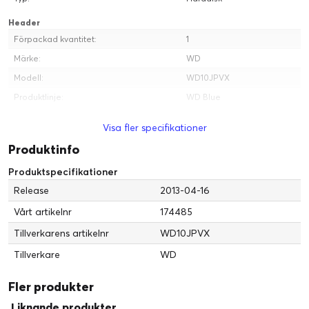
Header
Förpackad kvantitet:
1
Märke:
WD
Modell:
WD10JPVX
Produktlinje:
WD Blue
Tillverkare:
WD
Visa fler specifikationer
Mått och vikt
Produktinfo
Höjd:
9.5 mm
Produktspecifikationer
Vikt:
90 g
Release
2013-04-16
Längd:
100.2 mm
Vårt artikelnr
174485
Bredd:
69.85 mm
Tillverkarens artikelnr
WD10JPVX
Tillverkare
WD
Fler produkter
Liknande produkter