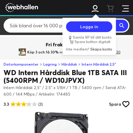
Logga in
Samla XP till ditt konto
Spara kvitton digitalt
Fri frakt över 800 kr.
Inte medlem?
Skapa konto
Köp 3 och få 30% rabatt
med rabattkoden 3Gives30
Datorkomponenter
Lagring
Hårddisk
Intern Hårddisk 2,5"
WD Intern Hårddisk Blue 1TB SATA III
(5400RPM / WD10JPVX)
Intern Hårddisk 2,5" / 2.5" x 1/8H / 1 TB / 5400 rpm / Serial ATA-
600 / 144 MBps
/
Artikelnr: 174485
3.3
(3)
Spara