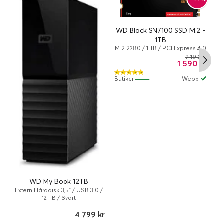
WD Black SN7100 SSD M.2 -
1TB
M.2 2280 / 1 TB / PCI Express 4.0
(NVMe) / 7250 MBps
2 190 kr
1 590 kr
Butiker
Webb
I
WD My Book 12TB
Extern Hårddisk 3,5" / USB 3.0 /
12 TB / Svart
4 799 kr