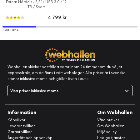
Extern Hårddisk 3,5" / USB 3.0 / 12
TB / Svart
4 799 kr
Sida 1 av 4
Webhallen skickar beställda varor inom 24 timmar om du väljer
expressfrakt, om de finns i vårt webblager. Alla priser är i svenska
kronor inklusive moms och gäller även i butik.
Visa priser inklusive moms
Information
Om Webhallen
Köpvillkor
Våra butiker
Leveransvillkor
Om Webhallen
Garantivillkor
Miljöpolicy
Ångerrätt och öppet köp
Lediga tjänster