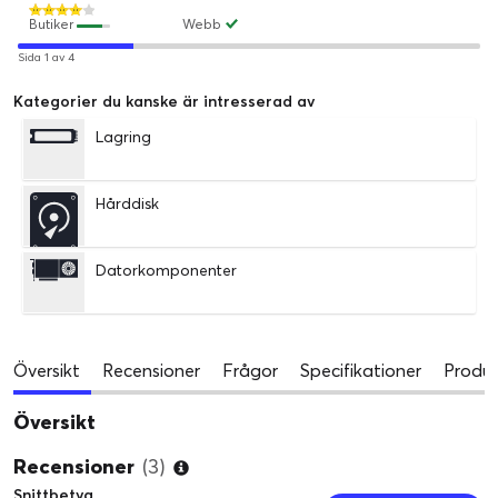
Butiker
Webb
Sida 1 av 4
Kategorier du kanske är intresserad av
Lagring
Hårddisk
Datorkomponenter
Översikt
Recensioner
Frågor
Specifikationer
Produk
Översikt
Recensioner
(3)
Snittbetyg