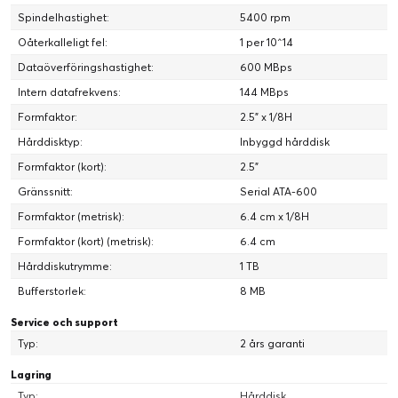
Spindelhastighet:
5400 rpm
Oåterkalleligt fel:
1 per 10^14
Dataöverföringshastighet:
600 MBps
Intern datafrekvens:
144 MBps
Formfaktor:
2.5" x 1/8H
Hårddisktyp:
Inbyggd hårddisk
Formfaktor (kort):
2.5"
Gränssnitt:
Serial ATA-600
Formfaktor (metrisk):
6.4 cm x 1/8H
Formfaktor (kort) (metrisk):
6.4 cm
Hårddiskutrymme:
1 TB
Bufferstorlek:
8 MB
Service och support
Typ:
2 års garanti
Lagring
Typ:
Hårddisk