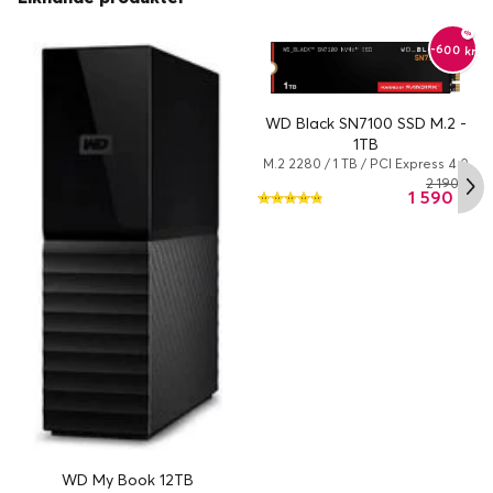
-600 kr
WD Black SN7100 SSD M.2 -
1TB
M.2 2280 / 1 TB / PCI Express 4.0
(NVMe) / 7250 MBps
2 190 kr
1 590 kr
WD My Book 12TB