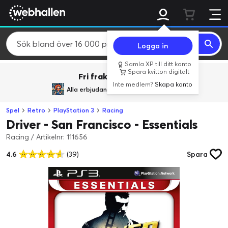
Logga in
Samla XP till ditt konto
Spara kvitton digitalt
Fri frakt över 800 kr.
Inte medlem?
Skapa konto
Alla erbjudanden från
BACK TO REALITY
Spel
Retro
PlayStation 3
Racing
Driver - San Francisco - Essentials
Racing
/
Artikelnr: 111656
4.6
(39)
Spara