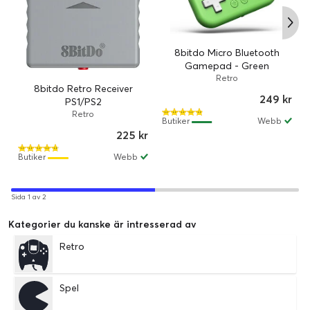
8bitdo Micro Bluetooth
Gamepad - Green
Retro
8bitdo Retro Receiver
249 kr
PS1/PS2
Retro
Butiker
Webb
225 kr
Butiker
Webb
Sida 1 av 2
Kategorier du kanske är intresserad av
Retro
Spel