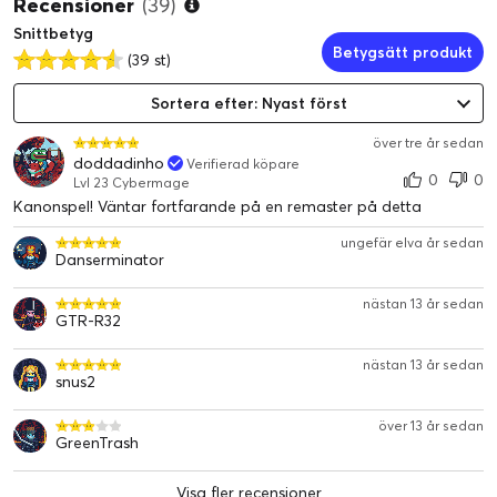
Recensioner
(39)
Snittbetyg
Betygsätt produkt
(39 st)
Sortera efter: Nyast först
över tre år sedan
doddadinho
Verifierad köpare
0
0
Lvl 23 Cybermage
Kanonspel! Väntar fortfarande på en remaster på detta
ungefär elva år sedan
Danserminator
nästan 13 år sedan
GTR-R32
nästan 13 år sedan
snus2
över 13 år sedan
GreenTrash
Visa fler recensioner