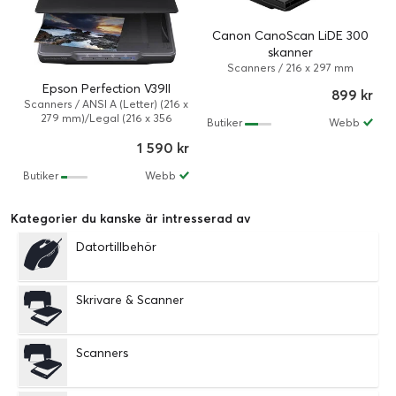
Canon CanoScan LiDE 300
skanner
Scanners / 216 x 297 mm
Epson Perfection V39II
899 kr
Scanners / ANSI A (Letter) (216 x
279 mm)/Legal (216 x 356
Butiker
Webb
mm)/A4 (210 x 297 mm)
1 590 kr
Butiker
Webb
Kategorier du kanske är intresserad av
Datortillbehör
Skrivare & Scanner
Scanners