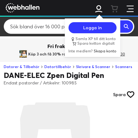
Logga in
Samla XP till ditt konto
Spara kvitton digitalt
Fri frakt över 800 kr.
Inte medlem?
Skapa konto
Köp 3 och få 30% rabatt
med rabattkoden 3Gives30
Datorer & Tillbehör
Datortillbehör
Skrivare & Scanner
Scanners
DANE-ELEC Zpen Digital Pen
Endast postorder
/
Artikelnr: 100985
Spara