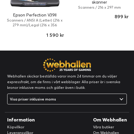
skanner
Scanners / 216 x 297 mm
Epson Perfection V39II
899 kr
Scanners / ANSI A (Letter) (216 x
279 mm)/Legal (216 x 356
mm)/A4 (210 x 297 mm)
1 590 kr
Webhallen skickar beställda varor inom 24 timmar om du väljer
expressfrakt, om de finns i vårt webblager. Alla priser är i svenska
kronor inklusive moms och gäller även i butik.
Visa priser inklusive moms
Information
Om Webhallen
Köpvillkor
Våra butiker
Leveransvillkor
Om Webhallen