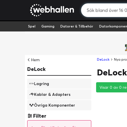
Spel
Gaming
Datorer & Tillbehör
Datorkomponen
Hem
DeLock
Nya pro
DeLock
DeLock 
Lagring
Visar 0 av 0 re
Visar 0 av 0 re
Visar 0 av 0 re
Kablar & Adapters
Övriga Komponenter
Filter