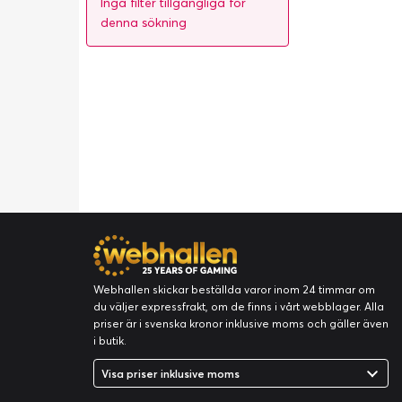
Inga filter tillgängliga för
denna sökning
Webhallen skickar beställda varor inom 24 timmar om
du väljer expressfrakt, om de finns i vårt webblager. Alla
priser är i svenska kronor inklusive moms och gäller även
i butik.
Visa priser inklusive moms