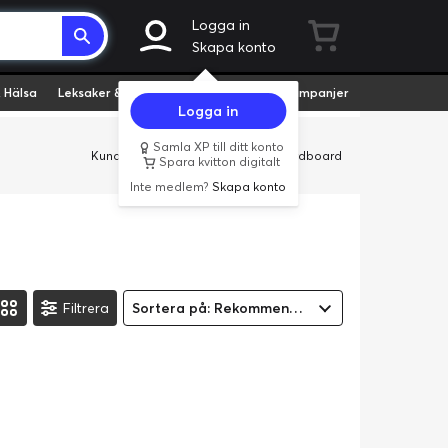
Logga in
Skapa konto
 Hälsa
Leksaker & Hobby
Fyndvaror
Kampanjer
Logga in
Samla XP till ditt konto
Kundservice
Butiker
Företag
Cardboard
Spara kvitton digitalt
Inte medlem?
Skapa konto
Filtrera
Sortera på: Rekommenderad