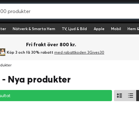
ter
Nätverk & Smarta Hem
TV, Ljud & Bild
Apple
Mobil
Hem &
Fri frakt över 800 kr.
Köp 3 och få 30% rabatt
med rabattkoden 3Gives30
dukter
- Nya produkter
sultat
sultat
sultat