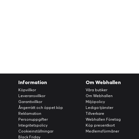
Information
Om Webhallen
Köpvillkor
Våra butiker
Leveransvillkor
Om Webhallen
Garantivillkor
Miljöpolicy
Ångerrätt och öppet köp
Lediga tjänster
Reklamation
Tillverkare
Personuppgifter
Webhallen Företag
Integritetspolicy
Köp presentkort
Cookieinställningar
Medlemsförmåner
Black Friday