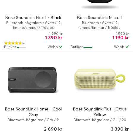
Bose Soundlink Flex II - Black
Bose SoundLink Micro II
Bluetooth-högtalare / Svart / 12
Bluetooth / Svart / 12
timme/timmar / Trådlös
timme/timmar / Trådlös
1 990 kr
1 590 kr
1 390 kr
1 190 kr
(4)
Butiker
Webb
Butiker
Webb
Bose SoundLink Home - Cool
Bose Soundlink Plus - Citrus
Gray
Yellow
Bluetooth-högtalare / Grå / 9
Bluetooth-högtalare / Gul / 20
timme/timmar / Trådlös,
timmar / Trådlös
2 690 kr
3 390 kr
Kabelansluten