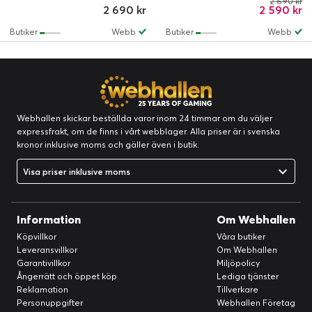
2 690 kr
2 690 kr
2 590 kr
Kabelansluten
Butiker
Webb
Butiker
Webb
Webhallen skickar beställda varor inom 24 timmar om du väljer
expressfrakt, om de finns i vårt webblager. Alla priser är i svenska
kronor inklusive moms och gäller även i butik.
Visa priser inklusive moms
Information
Om Webhallen
Köpvillkor
Våra butiker
Leveransvillkor
Om Webhallen
Garantivillkor
Miljöpolicy
Ångerrätt och öppet köp
Lediga tjänster
Reklamation
Tillverkare
Personuppgifter
Webhallen Företag