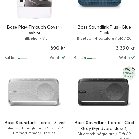
Bose Play-Through Cover -
Bose Soundlink Plus - Blue
White
Dusk
Tillbehör / Vit
Bluetooth-högtalare / Blå / 20
timme/timmar / Trådlös
890 kr
3 390 kr
Butiker
Webb
Butiker
Webb
-100 kr
FYNDVARA
KLASS 1
Bose SoundLink Home - Silver
Bose SoundLink Home - Cool
Bluetooth-högtalare / Silver / 9
Gray (Fyndvara klass 1)
timme/timmar / Trådlös,
Bluetooth-högtalare / Grå / 9
Kabelansluten
timme/timmar / Trådlös,