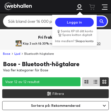
Logga in
Samla XP till ditt konto
Spara kvitton digitalt
Fri frakt över 800 kr.
Inte medlem?
Skapa konto
Köp 3 och få 30% rabatt
med rabattkoden 3Gives30
Bose
Ljud
Bluetooth-högtalare
Bose - Bluetooth-högtalare
Visa fler kategorier för Bose
Visar 12 av 12 resultat
Visar 12 av 12 resultat
Visar 12 av 12 resultat
Filtrera
Sortera på: Rekommenderad