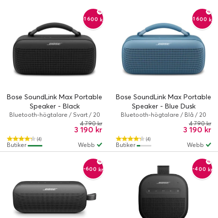
-1 600 kr
-1 600 kr
Bose SoundLink Max Portable
Bose SoundLink Max Portable
Speaker - Black
Speaker - Blue Dusk
Bluetooth-högtalare / Svart / 20
Bluetooth-högtalare / Blå / 20
timme/timmar / Trådlös,
timme/timmar / Trådlös,
4 790 kr
4 790 kr
3 190 kr
3 190 kr
Kabelansluten
Kabelansluten
(4)
(4)
Butiker
Webb
Butiker
Webb
-400 kr
-600 kr