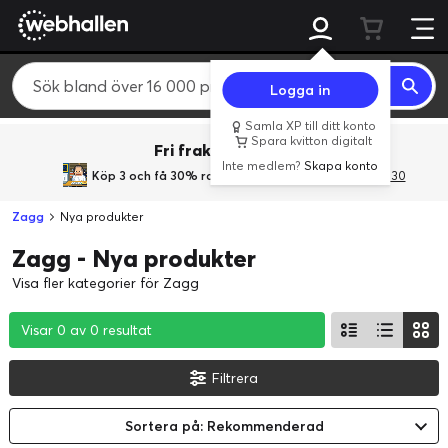
Logga in
Samla XP till ditt konto
Spara kvitton digitalt
Fri frakt över 800 kr.
Inte medlem?
Skapa konto
Köp 3 och få 30% rabatt
med rabattkoden 3Gives30
Zagg
Nya produkter
Zagg - Nya produkter
Visa fler kategorier för Zagg
Visar 0 av 0 resultat
Visar 0 av 0 resultat
Visar 0 av 0 resultat
Filtrera
Sortera på: Rekommenderad