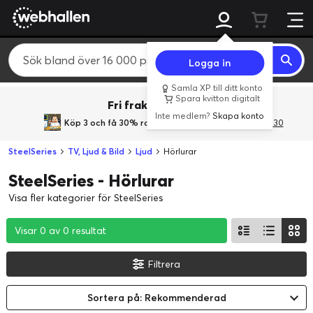
Logga in
Samla XP till ditt konto
Spara kvitton digitalt
Fri frakt över 800 kr.
Inte medlem?
Skapa konto
Köp 3 och få 30% rabatt
med rabattkoden 3Gives30
SteelSeries
TV, Ljud & Bild
Ljud
Hörlurar
SteelSeries - Hörlurar
Visa fler kategorier för SteelSeries
Visar 0 av 0 resultat
Visar 0 av 0 resultat
Visar 0 av 0 resultat
Filtrera
Sortera på: Rekommenderad