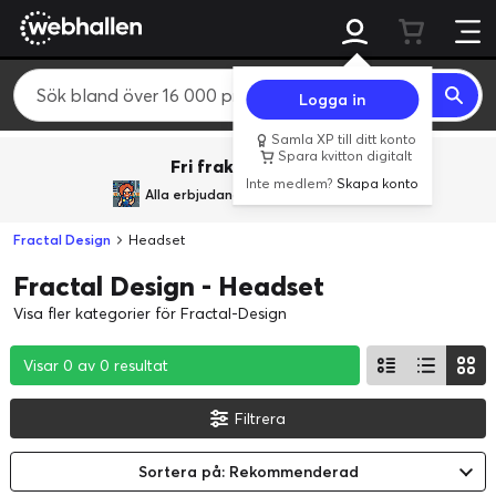
Logga in
Samla XP till ditt konto
Spara kvitton digitalt
Fri frakt över 800 kr.
Inte medlem?
Skapa konto
Alla erbjudanden från
BACK TO REALITY
Fractal Design
Headset
Fractal Design - Headset
Visa fler kategorier för Fractal-Design
Visar 0 av 0 resultat
Visar 0 av 0 resultat
Visar 0 av 0 resultat
Filtrera
Sortera på: Rekommenderad