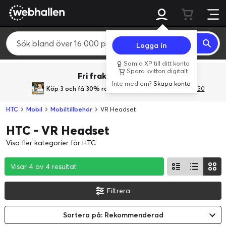
Logga in
Samla XP till ditt konto
Spara kvitton digitalt
Fri frakt över 800 kr.
Inte medlem?
Skapa konto
Köp 3 och få 30% rabatt
med rabattkoden 3Gives30
HTC
Mobil
Mobiltillbehör
VR Headset
HTC - VR Headset
Visa fler kategorier för HTC
Visar 4 av 4 resultat
Visar 4 av 4 resultat
Visar 4 av 4 resultat
Filtrera
Sortera på: Rekommenderad