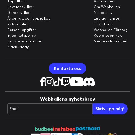
Köpvillkor
Våra butiker
Leveransvillkor
Om Webhallen
Garantivillkor
Miljöpolicy
Ångerrätt och öppet köp
Lediga tjänster
Reklamation
Tillverkare
Personuppgifter
Webhallen Företag
Integritetspolicy
Köp presentkort
Cookieinställningar
Medlemsförmåner
Black Friday
Kontakta oss
Webhallens nyhetsbrev
Skriv upp mig!
Email