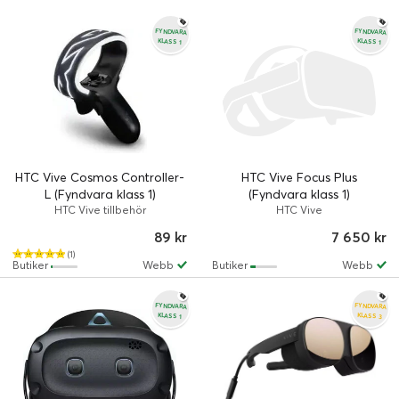
FYNDVARA
FYNDVARA
KLASS 1
KLASS 1
HTC Vive Cosmos Controller-
HTC Vive Focus Plus
L (Fyndvara klass 1)
(Fyndvara klass 1)
HTC Vive tillbehör
HTC Vive
89 kr
7 650 kr
(1)
Butiker
Webb
Butiker
Webb
FYNDVARA
FYNDVARA
KLASS 3
KLASS 1