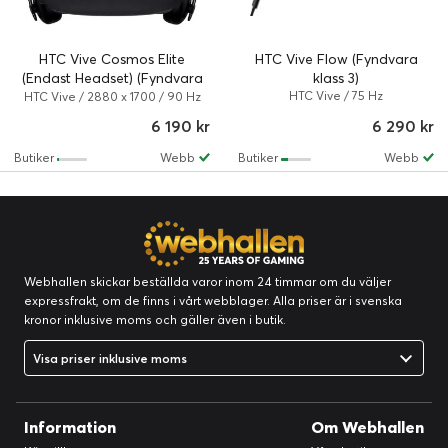
HTC Vive Cosmos Elite
HTC Vive Flow (Fyndvara
(Endast Headset) (Fyndvara
klass 3)
klass 1)
HTC Vive / 75 Hz
HTC Vive / 2880 x 1700 / 90 Hz
6 190 kr
6 290 kr
Butiker
Webb
Butiker
Webb
Webhallen skickar beställda varor inom 24 timmar om du väljer
expressfrakt, om de finns i vårt webblager. Alla priser är i svenska
kronor inklusive moms och gäller även i butik.
Visa priser inklusive moms
Information
Om Webhallen