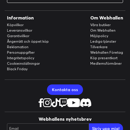
Information
Om Webhallen
Köpvillkor
Våra butiker
Leveransvillkor
Om Webhallen
Garantivillkor
Miljöpolicy
Ångerrätt och öppet köp
Lediga tjänster
Reklamation
Tillverkare
Personuppgifter
Webhallen Företag
Integritetspolicy
Köp presentkort
Cookieinställningar
Medlemsförmåner
Black Friday
Kontakta oss
Webhallens nyhetsbrev
Skriv upp mig!
Email