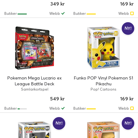
349 kr
169 kr
Butiker
Webb
Butiker
Webb
NY!
Pokemon Mega Lucario ex
Funko POP Vinyl Pokemon S1
League Battle Deck
Pikachu
Samlarkortspel
Pop! Cartoons
549 kr
169 kr
Butiker
Webb
Butiker
Webb
NY!
NY!