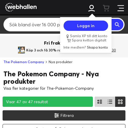
Logga in
Samla XP till ditt konto
Spara kvitton digitalt
Fri frakt över 800 kr.
Inte medlem?
Skapa konto
Köp 3 och få 30% rabatt
med rabattkoden 3Gives30
The Pokemon Company
Nya produkter
The Pokemon Company - Nya
produkter
Visa fler kategorier för The-Pokemon-Company
Visar 47 av 47 resultat
Visar 47 av 47 resultat
Visar 47 av 47 resultat
Filtrera