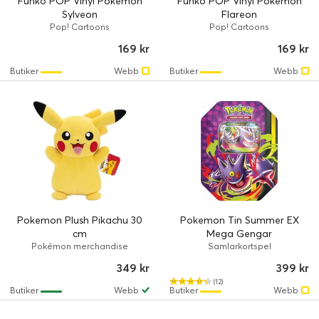
Funko POP Vinyl Pokemon
Funko POP Vinyl Pokemon
Sylveon
Flareon
Pop! Cartoons
Pop! Cartoons
169 kr
169 kr
Butiker
Webb
Butiker
Webb
Pokemon Plush Pikachu 30
Pokemon Tin Summer EX
cm
Mega Gengar
Pokémon merchandise
Samlarkortspel
349 kr
399 kr
(12)
Butiker
Webb
Butiker
Webb