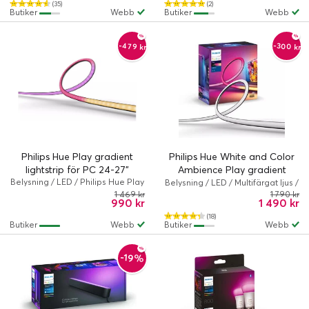
(35)
(2)
Butiker
Webb
Butiker
Webb
-479 kr
-300 kr
Philips Hue Play gradient
Philips Hue White and Color
lightstrip för PC 24-27"
Ambience Play gradient
Belysning / LED / Philips Hue Play
lightstrip för 55" TV
Belysning / LED / Multifärgat ljus /
Philips Hue Play
1 469 kr
1 790 kr
990 kr
1 490 kr
(18)
Butiker
Webb
Butiker
Webb
-19%