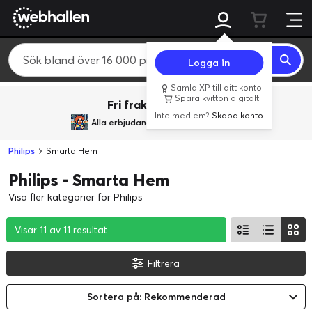
Logga in
Samla XP till ditt konto
Spara kvitton digitalt
Fri frakt över 800 kr.
Inte medlem?
Skapa konto
Alla erbjudanden från
BACK TO REALITY
Philips
Smarta Hem
Philips - Smarta Hem
Visa fler kategorier för Philips
Visar 11 av 11 resultat
Visar 11 av 11 resultat
Visar 11 av 11 resultat
Filtrera
Sortera på: Rekommenderad