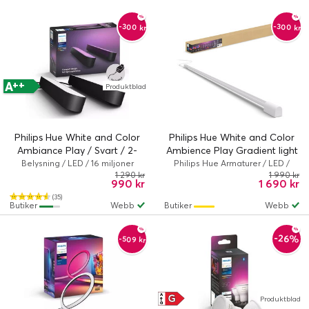
-300 kr
-300 kr
++
A
Produktblad
Philips Hue White and Color
Philips Hue White and Color
Ambiance Play / Svart / 2-
Ambience Play Gradient light
pack
tube / Large / Vit
Belysning / LED / 16 miljoner
Philips Hue Armaturer / LED /
färger / Philips Hue White and
Philips Hue White and Color
1 290 kr
1 990 kr
990 kr
1 690 kr
Color Ambiance
Ambiance
(35)
Butiker
Webb
Butiker
Webb
-26%
-509 kr
G
A
Produktblad
↑
G