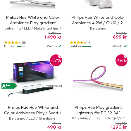
Philips Hue White and Color
Philips Hue White and Color
Ambience Play gradient
Ambience 4,2W / GU10 / 2-
lightstrip för 65" TV
pack
Belysning / LED / Multifärgat ljus /
Belysning
Philips Hue Play
1 999 kr
949 kr
1 490 kr
699 kr
(18)
(5)
Butiker
Webb
Butiker
Webb
-37%
-291 kr
++
A
Produktblad
Philips Hue Hue White and
Philips Hue Play gradient
Color Ambiance Play / Svart /
lightstrip för PC 32-34"
1-pack
Belysning / LED / Flerfärgat/vitt
Belysning / LED / 16 miljoner
ljus / Philips Hue Play
färger / Philips Hue White and
779 kr
1 581 kr
490 kr
1 290 kr
Color Ambiance