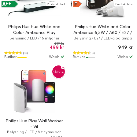
++
A
F
A
Produktblad
Produktblad
↑
G
Philips Hue Hue White and
Philips Hue White and Color
Color Ambiance Play
Ambience 6,5W / A60 / E27 /
Extension Kit / Svart
2-pack
Belysning / LED / 16 miljoner
Belysning / E27 / LED-glödlampa
färger / Philips Hue White and
/ 16 miljoner färger/varmt till kallt
619 kr
499 kr
949 kr
Color Ambiance
vitt ljus / Philips Hue White and
Color Ambiance
(35)
(5)
Butiker
Webb
Butiker
Webb
-569 kr
Philips Hue Play Wall Washer
- Vit
Belysning / LED / Vit nyans och
stämningsfärg / Philips Hue Play