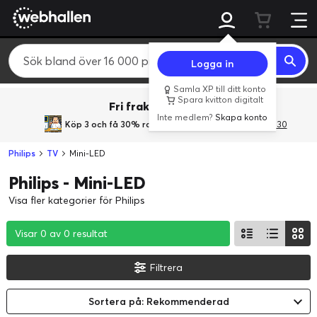
Logga in
Samla XP till ditt konto
Spara kvitton digitalt
Fri frakt över 800 kr.
Inte medlem?
Skapa konto
Köp 3 och få 30% rabatt
med rabattkoden 3Gives30
Philips
TV
Mini-LED
Philips - Mini-LED
Visa fler kategorier för Philips
Visar 0 av 0 resultat
Visar 0 av 0 resultat
Visar 0 av 0 resultat
Filtrera
Sortera på: Rekommenderad