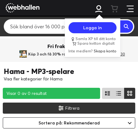
Logga in
Samla XP till ditt konto
Spara kvitton digitalt
Fri frakt över 800 kr.
Inte medlem?
Skapa konto
Köp 3 och få 30% rabatt
med rabattkoden 3Gives30
Hama - MP3-spelare
Visa fler kategorier för Hama
Visar 0 av 0 resultat
Visar 0 av 0 resultat
Visar 0 av 0 resultat
Filtrera
Sortera på: Rekommenderad