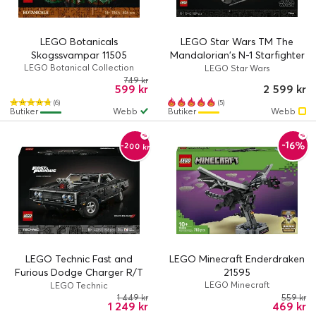
LEGO Botanicals
LEGO Star Wars TM The
Skogssvampar 11505
Mandalorian's N-1 Starfighter
LEGO Botanical Collection
75442
LEGO Star Wars
749 kr
599 kr
2 599 kr
(6)
(5)
Butiker
Webb
Butiker
Webb
-16%
-200 kr
LEGO Technic Fast and
LEGO Minecraft Enderdraken
Furious Dodge Charger R/T
21595
bil 42231
LEGO Minecraft
LEGO Technic
1 449 kr
559 kr
1 249 kr
469 kr