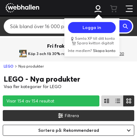
Logga in
Samla XP till ditt konto
Spara kvitton digitalt
Fri frakt över 800 kr.
Inte medlem?
Skapa konto
Köp 3 och få 30% rabatt
med rabattkoden 3Gives30
LEGO
Nya produkter
LEGO - Nya produkter
Visa fler kategorier för LEGO
Visar 154 av 154 resultat
Visar 154 av 154 resultat
Visar 154 av 154 resultat
Filtrera
Sortera på: Rekommenderad