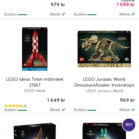
1 849 kr
979 kr
1 599 kr
Butiker
Webb
Butiker
Webb
LEGO Ideas Tintin månraket
LEGO Jurassic World
21367
Dinosauriefossiler: triceratops
LEGO Ideas
77985
LEGO Jurassic World
1 649 kr
969 kr
(6)
Butiker
Webb
Butiker
Webb
NY!