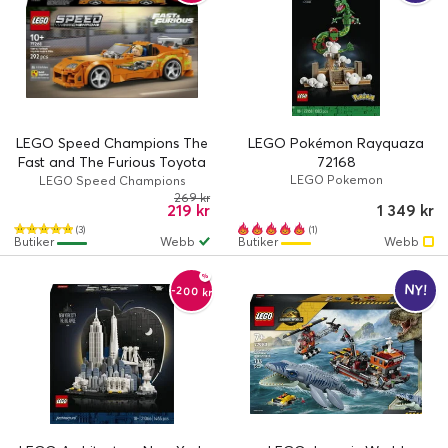
LEGO Speed Champions The
LEGO Pokémon Rayquaza
Fast and The Furious Toyota
72168
Supra MK4 77260
LEGO Pokemon
LEGO Speed Champions
269 kr
219 kr
1 349 kr
(3)
(1)
Butiker
Webb
Butiker
Webb
NY!
-200 kr