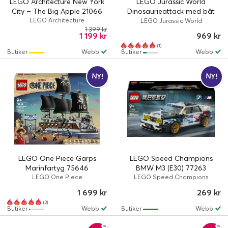
LEGO Architecture New York
LEGO Jurassic World
City – The Big Apple 21066
Dinosaurieattack med båt
LEGO Architecture
och mosasaurus 77983
LEGO Jurassic World
1 399 kr
1 199 kr
969 kr
(1)
Butiker
Webb
Butiker
Webb
NY!
NY!
LEGO One Piece Garps
LEGO Speed Champions
Marinfartyg 75646
BMW M3 (E30) 77263
LEGO One Piece
LEGO Speed Champions
1 699 kr
269 kr
(2)
Butiker
Webb
Butiker
Webb