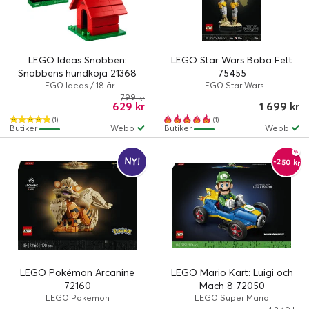
LEGO Ideas Snobben:
LEGO Star Wars Boba Fett
Snobbens hundkoja 21368
75455
LEGO Ideas / 18 år
LEGO Star Wars
799 kr
629 kr
1 699 kr
(1)
(1)
Butiker
Webb
Butiker
Webb
NY!
-250 kr
LEGO Pokémon Arcanine
LEGO Mario Kart: Luigi och
72160
Mach 8 72050
LEGO Pokemon
LEGO Super Mario