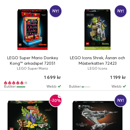
NY!
NY!
LEGO Super Mario Donkey
LEGO Icons Shrek, Åsnan och
Kong™ arkadspel 72051
Mästerkatten 72423
LEGO Super Mario
LEGO Icons
1 699 kr
1 199 kr
(1)
Butiker
Webb
Butiker
Webb
-20%
NY!