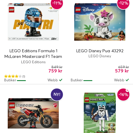
-12%
-11%
LEGO Editions Formula 1
LEGO Disney Pua 43292
McLaren Mastercard F1 Team
LEGO Disney
Oscar Piastri hjälm 43017
LEGO Editions
849 kr
659 kr
759 kr
579 kr
(1)
Butiker
Webb
Butiker
Webb
-16%
NY!