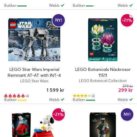
Butiker
Webb
Butiker
Webb
-21%
NY!
LEGO Star Wars Imperial
LEGO Botanicals Näckrosor
Remnant AT-AT with INT-4
11511
75454
LEGO Botanical Collection
LEGO Star Wars
379 kr
1 599 kr
299 kr
(4)
(2)
Butiker
Webb
Butiker
Webb
-21%
NY!