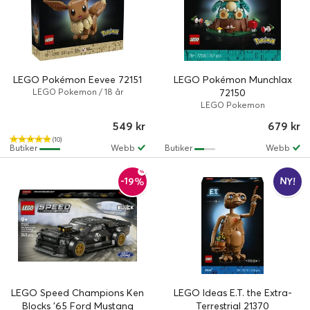
LEGO Pokémon Eevee 72151
LEGO Pokémon Munchlax
LEGO Pokemon / 18 år
72150
LEGO Pokemon
549 kr
679 kr
(10)
Butiker
Webb
Butiker
Webb
-19%
NY!
LEGO Speed Champions Ken
LEGO Ideas E.T. the Extra-
Blocks '65 Ford Mustang
Terrestrial 21370