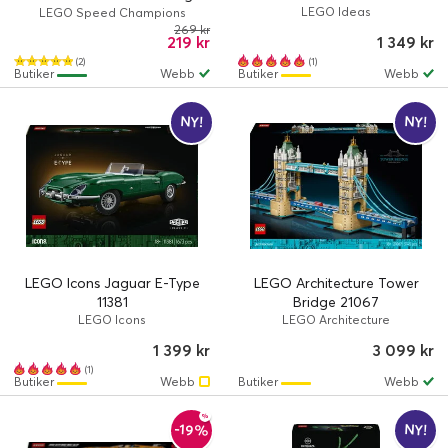
Hoonicorn V1 77262
LEGO Ideas
LEGO Speed Champions
269 kr
219 kr
1 349 kr
(2)
(1)
Butiker
Webb
Butiker
Webb
NY!
NY!
LEGO Icons Jaguar E-Type
LEGO Architecture Tower
11381
Bridge 21067
LEGO Icons
LEGO Architecture
1 399 kr
3 099 kr
(1)
Butiker
Webb
Butiker
Webb
-19%
NY!