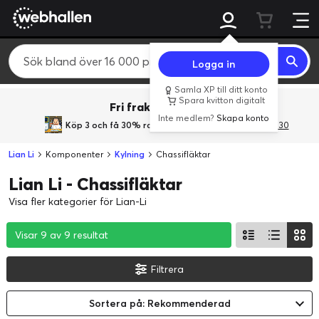
Logga in
Samla XP till ditt konto
Spara kvitton digitalt
Fri frakt över 800 kr.
Inte medlem?
Skapa konto
Köp 3 och få 30% rabatt
med rabattkoden 3Gives30
Lian Li
Komponenter
Kylning
Chassifläktar
Lian Li - Chassifläktar
Visa fler kategorier för Lian-Li
Visar 9 av 9 resultat
Visar 9 av 9 resultat
Visar 9 av 9 resultat
Filtrera
Sortera på: Rekommenderad