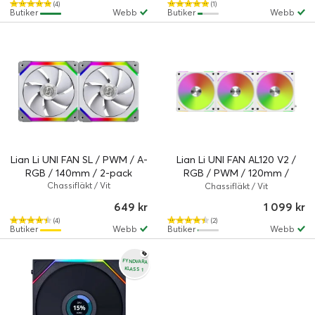
(4)
(1)
Butiker
Webb
Butiker
Webb
Lian Li UNI FAN SL / PWM / A-
Lian Li UNI FAN AL120 V2 /
RGB / 140mm / 2-pack
RGB / PWM / 120mm /
Chassifläkt / Vit
28mm / 3-Pack
Chassifläkt / Vit
649 kr
1 099 kr
(4)
(2)
Butiker
Webb
Butiker
Webb
FYNDVARA
KLASS 1