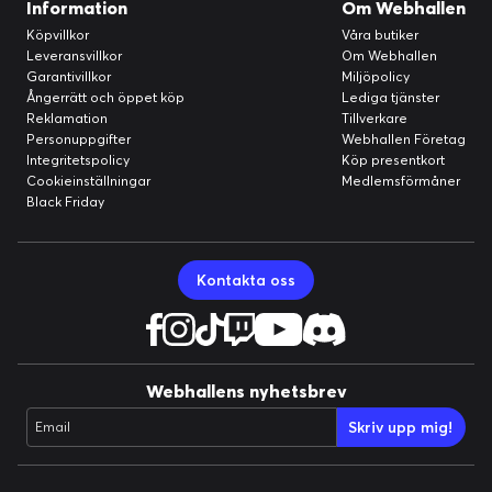
Information
Om Webhallen
Köpvillkor
Våra butiker
Leveransvillkor
Om Webhallen
Garantivillkor
Miljöpolicy
Ångerrätt och öppet köp
Lediga tjänster
Reklamation
Tillverkare
Personuppgifter
Webhallen Företag
Integritetspolicy
Köp presentkort
Cookieinställningar
Medlemsförmåner
Black Friday
Kontakta oss
Webhallens nyhetsbrev
Skriv upp mig!
Email