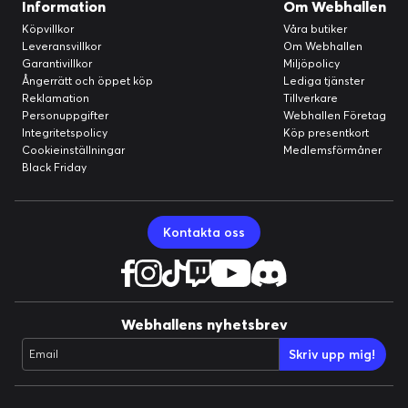
Information
Om Webhallen
Köpvillkor
Våra butiker
Leveransvillkor
Om Webhallen
Garantivillkor
Miljöpolicy
Ångerrätt och öppet köp
Lediga tjänster
Reklamation
Tillverkare
Personuppgifter
Webhallen Företag
Integritetspolicy
Köp presentkort
Cookieinställningar
Medlemsförmåner
Black Friday
Kontakta oss
Webhallens nyhetsbrev
Skriv upp mig!
Email