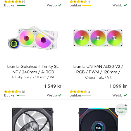
(4)
(4)
Butiker
Webb
Butiker
Webb
Lian Li Galahad II Trinity SL
Lian Li UNI FAN AL120 V2 /
INF / 240mm / A-RGB
RGB / PWM / 120mm /
AiO-kylare / 240 mm / Vit
28mm / 3-Pack
Chassifläkt / Vit
1 549 kr
1 099 kr
(5)
(2)
Butiker
Webb
Butiker
Webb
FYNDVARA
KLASS 1