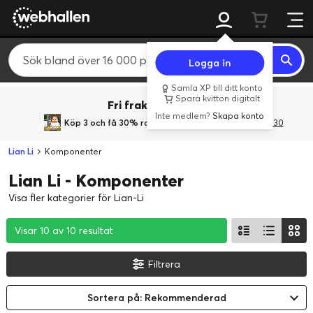
Logga in
Samla XP till ditt konto
Spara kvitton digitalt
Fri frakt över 800 kr.
Inte medlem?
Skapa konto
Köp 3 och få 30% rabatt
med rabattkoden 3Gives30
Lian Li
Komponenter
Lian Li - Komponenter
Visa fler kategorier för Lian-Li
Visar 10 av 10 resultat
Visar 10 av 10 resultat
Visar 10 av 10 resultat
Filtrera
Sortera på: Rekommenderad