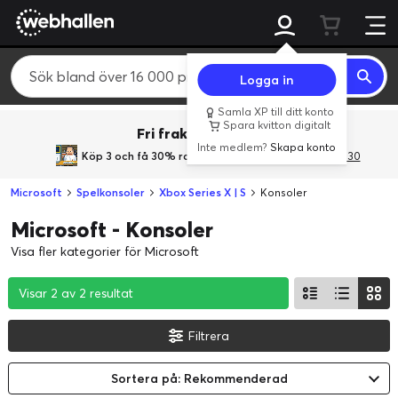
Logga in
Samla XP till ditt konto
Spara kvitton digitalt
Fri frakt över 800 kr.
Inte medlem?
Skapa konto
Köp 3 och få 30% rabatt
med rabattkoden 3Gives30
Microsoft
Spelkonsoler
Xbox Series X | S
Konsoler
Microsoft - Konsoler
Visa fler kategorier för Microsoft
Visar 2 av 2 resultat
Visar 2 av 2 resultat
Visar 2 av 2 resultat
Filtrera
Sortera på: Rekommenderad