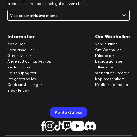
kronor inklusive moms och gäller även i butik.
Visa priser inklusive moms
Information
Om Webhallen
Köpvillkor
Våra butiker
Leveransvillkor
Om Webhallen
Garantivillkor
Miljöpolicy
Ångerrätt och öppet köp
Lediga tjänster
Reklamation
Tillverkare
Personuppgifter
Webhallen Företag
Integritetspolicy
Köp presentkort
Cookieinställningar
Medlemsförmåner
Black Friday
Kontakta oss