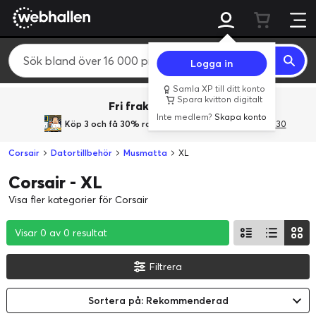
Logga in
Samla XP till ditt konto
Spara kvitton digitalt
Fri frakt över 800 kr.
Inte medlem?
Skapa konto
Köp 3 och få 30% rabatt
med rabattkoden 3Gives30
Corsair
Datortillbehör
Musmatta
XL
Corsair - XL
Visa fler kategorier för Corsair
Visar 0 av 0 resultat
Visar 0 av 0 resultat
Visar 0 av 0 resultat
Filtrera
Sortera på: Rekommenderad