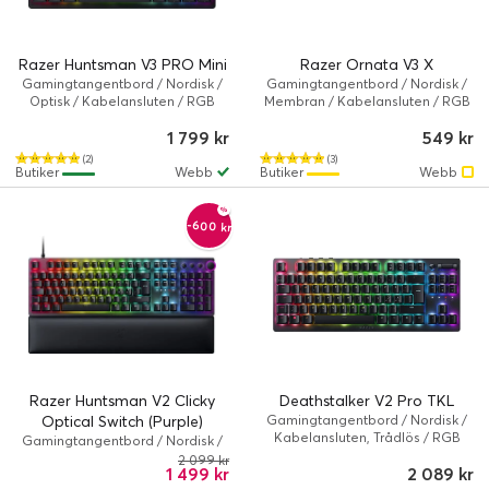
Razer Huntsman V3 PRO Mini
Razer Ornata V3 X
Gamingtangentbord / Nordisk /
Gamingtangentbord / Nordisk /
Optisk / Kabelansluten / RGB
Membran / Kabelansluten / RGB
Chroma
1 799 kr
549 kr
(2)
(3)
Butiker
Webb
Butiker
Webb
-600 kr
Razer Huntsman V2 Clicky
Deathstalker V2 Pro TKL
Optical Switch (Purple)
Gamingtangentbord / Nordisk /
Kabelansluten, Trådlös / RGB
Gamingtangentbord / Nordisk /
Chroma
Optisk / Kabelansluten / RGB
2 099 kr
1 499 kr
2 089 kr
Chroma