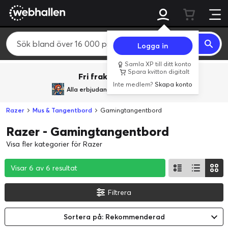
Logga in
Samla XP till ditt konto
Spara kvitton digitalt
Fri frakt över 800 kr.
Inte medlem?
Skapa konto
Alla erbjudanden från
BACK TO REALITY
Razer
Mus & Tangentbord
Gamingtangentbord
Razer - Gamingtangentbord
Visa fler kategorier för Razer
Visar 6 av 6 resultat
Visar 6 av 6 resultat
Visar 6 av 6 resultat
Filtrera
Sortera på: Rekommenderad